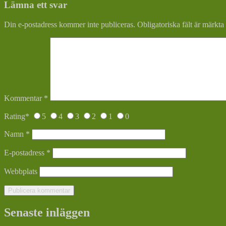
Lämna ett svar
Din e-postadress kommer inte publiceras.
Obligatoriska fält är märkta
Kommentar
*
Rating
*
5
4
3
2
1
0
Namn
*
E-postadress
*
Webbplats
Senaste inläggen