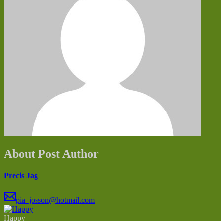
About Post Author
Precis Jag
pia_josson@hotmail.com
Happy