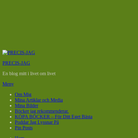
Hoppa
till
PRECIS-JAG
innehåll
En blog mitt i livet om livet
Meny
Om Mig
Mina Artiklar och Media
Mina Bilder
Böcker jag rekommenderar.
KÖPA BÖCKER – För Ditt Eget Bästa
Poddar Jag Lyssnar På
Pin Posts