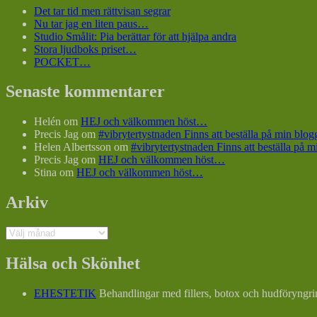
Det tar tid men rättvisan segrar
Nu tar jag en liten paus…
Studio Smålit: Pia berättar för att hjälpa andra
Stora ljudboks priset…
POCKET…
Senaste kommentarer
Helén
om
HEJ och välkommen höst…
Precis Jag
om
#vibrytertystnaden Finns att beställa på min bl
Helen Albertsson
om
#vibrytertystnaden Finns att beställa på
Precis Jag
om
HEJ och välkommen höst…
Stina
om
HEJ och välkommen höst…
Arkiv
Arkiv
Hälsa och Skönhet
EHESTETIK
Behandlingar med fillers, botox och hudföryngri