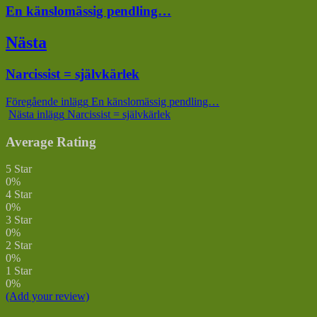
Föregående
En känslomässig pendling…
inlägg:
Nästa
Nästa
Narcissist = självkärlek
inlägg:
Föregående inlägg
En känslomässig pendling…
Nästa inlägg
Narcissist = självkärlek
Average Rating
5 Star
0%
4 Star
0%
3 Star
0%
2 Star
0%
1 Star
0%
(Add your review)