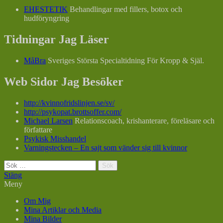
EHESTETIK
Behandlingar med fillers, botox och
hudföryngring
Tidningar Jag Läser
MåBra
Sveriges Största Specialtidning För Kropp & Själ.
Web Sidor Jag Besöker
http://kvinnofridslinjen.se/sv/
http://psykopat.brottsoffer.com/
Michael Larsen
Relationscoach, krishanterare, föreläsare och
författare
Psykisk Misshandel
Varningstecken – En sajt som vänder sig till kvinnor
Sök
efter:
Stäng
Meny
Om Mig
Mina Artiklar och Media
Mina Bilder