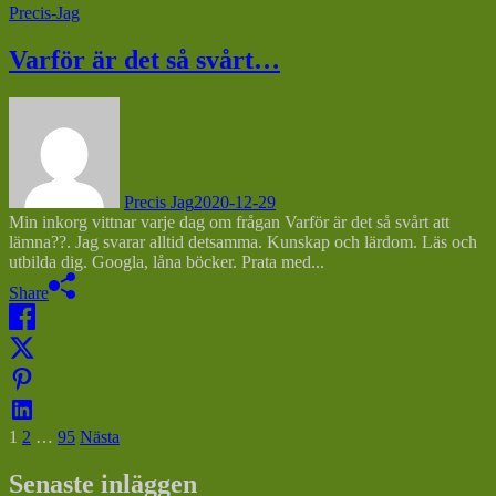
Precis-Jag
Varför är det så svårt…
Precis Jag
2020-12-29
Min inkorg vittnar varje dag om frågan Varför är det så svårt att
lämna??. Jag svarar alltid detsamma. Kunskap och lärdom. Läs och
utbilda dig. Googla, låna böcker. Prata med...
Share
Sidnumrering
1
2
…
95
Nästa
för
Senaste inläggen