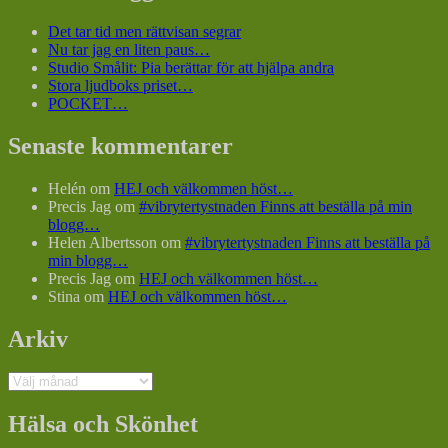
inlägg
Det tar tid men rättvisan segrar
Nu tar jag en liten paus…
Studio Smålit: Pia berättar för att hjälpa andra
Stora ljudboks priset…
POCKET…
Senaste kommentarer
Helén
om
HEJ och välkommen höst…
Precis Jag
om
#vibrytertystnaden Finns att beställa på min
blogg…
Helen Albertsson
om
#vibrytertystnaden Finns att beställa på
min blogg…
Precis Jag
om
HEJ och välkommen höst…
Stina
om
HEJ och välkommen höst…
Arkiv
Arkiv
Hälsa och Skönhet