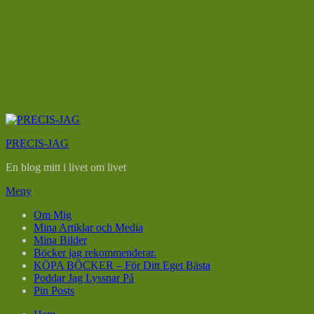
Hoppa
till
PRECIS-JAG
innehåll
En blog mitt i livet om livet
Meny
Om Mig
Mina Artiklar och Media
Mina Bilder
Böcker jag rekommenderar.
KÖPA BÖCKER – För Ditt Eget Bästa
Poddar Jag Lyssnar På
Pin Posts