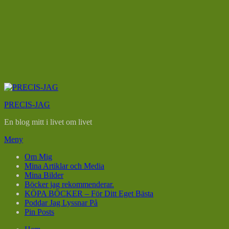
Hoppa
till
PRECIS-JAG
innehåll
En blog mitt i livet om livet
Meny
Om Mig
Mina Artiklar och Media
Mina Bilder
Böcker jag rekommenderar.
KÖPA BÖCKER – För Ditt Eget Bästa
Poddar Jag Lyssnar På
Pin Posts