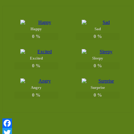
Happy
Sad
0
%
0
%
Excited
Sleepy
0
%
0
%
Angry
Surprise
0
%
0
%
Facebook