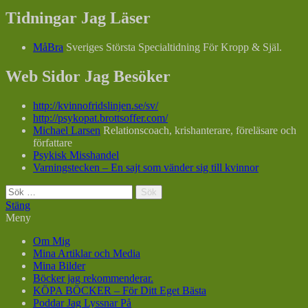
Tidningar Jag Läser
MåBra
Sveriges Största Specialtidning För Kropp & Själ.
Web Sidor Jag Besöker
http://kvinnofridslinjen.se/sv/
http://psykopat.brottsoffer.com/
Michael Larsen
Relationscoach, krishanterare, föreläsare och
författare
Psykisk Misshandel
Varningstecken – En sajt som vänder sig till kvinnor
Sök
efter:
Stäng
Meny
Om Mig
Mina Artiklar och Media
Mina Bilder
Böcker jag rekommenderar.
KÖPA BÖCKER – För Ditt Eget Bästa
Poddar Jag Lyssnar På