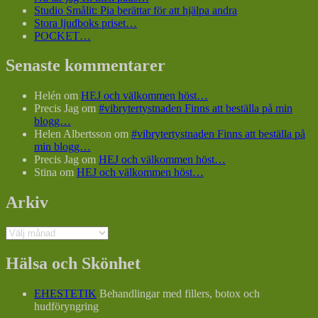
Studio Smålit: Pia berättar för att hjälpa andra
Stora ljudboks priset…
POCKET…
Senaste kommentarer
Helén
om
HEJ och välkommen höst…
Precis Jag
om
#vibrytertystnaden Finns att beställa på min
blogg…
Helen Albertsson
om
#vibrytertystnaden Finns att beställa på
min blogg…
Precis Jag
om
HEJ och välkommen höst…
Stina
om
HEJ och välkommen höst…
Arkiv
Arkiv
Hälsa och Skönhet
EHESTETIK
Behandlingar med fillers, botox och
hudföryngring