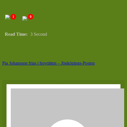
1
0
Read Time:
3 Second
Pia Johansson frias i hovrätten – Jönköpings-Posten