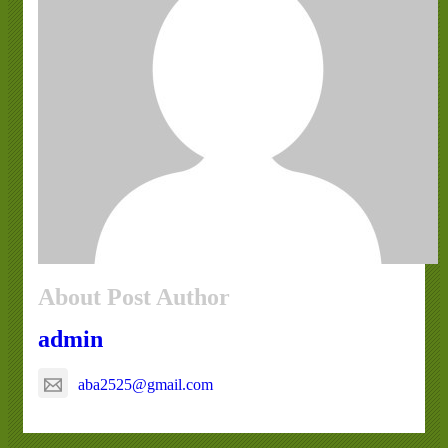
About Post Author
admin
aba2525@gmail.com