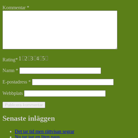
Kommentar
*
1
2
3
4
5
Rating
*
Namn
*
E-postadress
*
Webbplats
Senaste inläggen
Det tar tid men rättvisan segrar
Nu tar jag en liten paus…