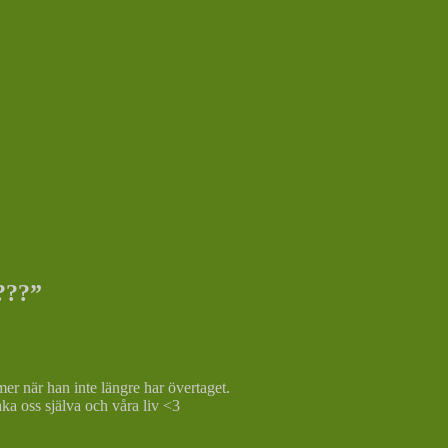
???
”
mer när han inte längre har övertaget.
aka oss själva och våra liv <3