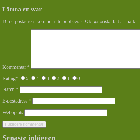
Lämna ett svar
Din e-postadress kommer inte publiceras.
Obligatoriska fält är märkta
Kommentar
*
Rating
*
5
4
3
2
1
0
Namn
*
E-postadress
*
Webbplats
Senaste inläggen