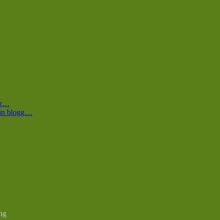
ogg…
 min blogg…
ng