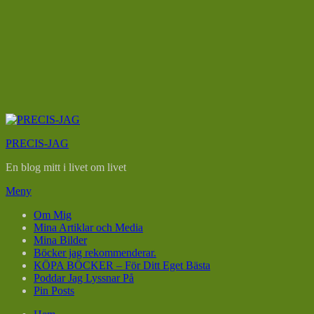
Hoppa
till
PRECIS-JAG
innehåll
En blog mitt i livet om livet
Meny
Om Mig
Mina Artiklar och Media
Mina Bilder
Böcker jag rekommenderar.
KÖPA BÖCKER – För Ditt Eget Bästa
Poddar Jag Lyssnar På
Pin Posts