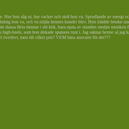
. Hur hon såg ut, hur vacker och stolt hon va. Sprudlande av energi och
uktig hon va, och va nöjda hennes kunder blev. Hon klädde brudar under
nde dansa flera timmar i sitt kök, bara njuta av stunden medan musiken
na high-heels, som hon älskade spatsera runt i. Jag saknar henne så jag 
del överlevt, men till vilket pris? VEM bära ansvaret för det???