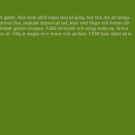
 glädje. Hon hade alltid något skoj på gång, hon fick alla att sjunga
bart fina, mejkade tjejerna på rad, lekte med färger och former allt
 flödade genom kroppen. Alltid ett leende och snygg make-up, läckra
kan dö. Ofta är sorgen över henne svår att bära. VEM hade rätten att ta