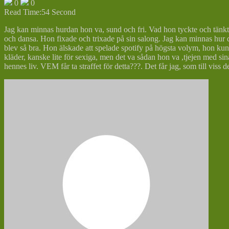
0
0
Read Time:
54 Second
Jag kan minnas hurdan hon va, sund och fri. Vad hon tyckte och tänkte
och dansa. Hon fixade och trixade på sin salong. Jag kan minnas hur d
blev så bra. Hon älskade att spelade spotify på högsta volym, hon ku
kläder, kanske lite för sexiga, men det va sådan hon va ,tjejen med si
hennes liv. VEM får ta straffet för detta???. Det får jag, som till viss 