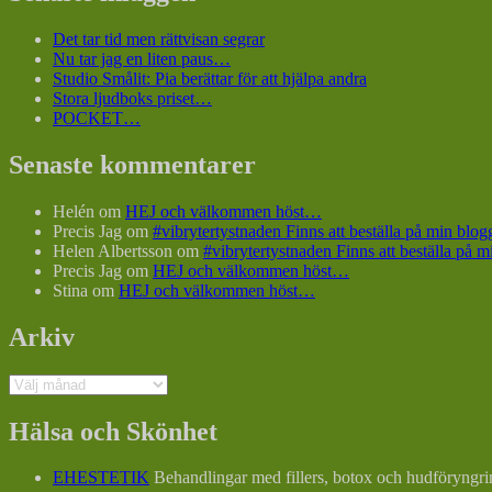
Det tar tid men rättvisan segrar
Nu tar jag en liten paus…
Studio Smålit: Pia berättar för att hjälpa andra
Stora ljudboks priset…
POCKET…
Senaste kommentarer
Helén
om
HEJ och välkommen höst…
Precis Jag
om
#vibrytertystnaden Finns att beställa på min bl
Helen Albertsson
om
#vibrytertystnaden Finns att beställa på
Precis Jag
om
HEJ och välkommen höst…
Stina
om
HEJ och välkommen höst…
Arkiv
Arkiv
Hälsa och Skönhet
EHESTETIK
Behandlingar med fillers, botox och hudföryngri