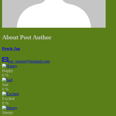
About Post Author
Precis Jag
pia_josson@hotmail.com
Happy
0
%
Sad
0
%
Excited
0
%
Sleepy