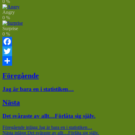
0
%
Angry
0
%
Surprise
0
%
Facebook
Twitter
Dela
Inläggsnavigering
Föregående
Föregående
Jag är bara en i statistiken…
inlägg:
Nästa
Nästa
Det svåraste av allt…Förlåta sig själv.
inlägg:
Föregående inlägg
Jag är bara en i statistiken…
Nästa inlägg
Det svåraste av allt…Förlåta sig själv.