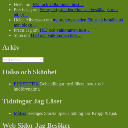
Helén
om
HEJ och välkommen höst…
Precis Jag
om
#vibrytertystnaden Finns att beställa på min
blogg…
Helen Albertsson
om
#vibrytertystnaden Finns att beställa på
min blogg…
Precis Jag
om
HEJ och välkommen höst…
Stina
om
HEJ och välkommen höst…
Arkiv
Arkiv
Hälsa och Skönhet
EHESTETIK
Behandlingar med fillers, botox och
hudföryngring
Tidningar Jag Läser
MåBra
Sveriges Största Specialtidning För Kropp & Själ.
Web Sidor Jag Besöker