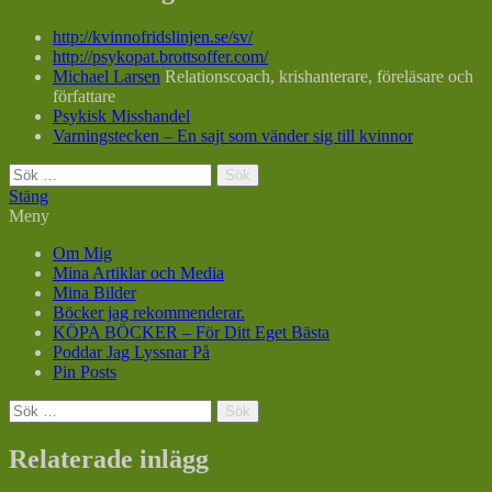
http://kvinnofridslinjen.se/sv/
http://psykopat.brottsoffer.com/
Michael Larsen
Relationscoach, krishanterare, föreläsare och
författare
Psykisk Misshandel
Varningstecken – En sajt som vänder sig till kvinnor
Sök
efter:
Stäng
Meny
Om Mig
Mina Artiklar och Media
Mina Bilder
Böcker jag rekommenderar.
KÖPA BÖCKER – För Ditt Eget Bästa
Poddar Jag Lyssnar På
Pin Posts
Sök
efter:
Relaterade inlägg