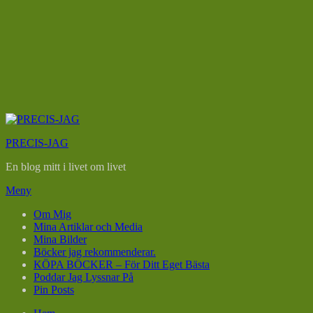
Hoppa
till
PRECIS-JAG
innehåll
En blog mitt i livet om livet
Meny
Om Mig
Mina Artiklar och Media
Mina Bilder
Böcker jag rekommenderar.
KÖPA BÖCKER – För Ditt Eget Bästa
Poddar Jag Lyssnar På
Pin Posts