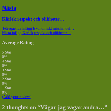
inlägg:
Nästa
Nästa
Kärlek,respekt och olikheter…
inlägg:
Föregående inlägg
Ekonomiskt misshandel…
Nästa inlägg
Kärlek,respekt och olikheter…
Average Rating
5 Star
0%
4 Star
0%
3 Star
0%
2 Star
0%
1 Star
0%
(Add your review)
2 thoughts on “
Vågar jag vågar andra…
”