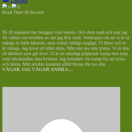
LinkedIn
0
0
Read Time:
28 Second
På 20 månader har bloggen växt enorm. Och dom mail och sms jag
får vittnar om bredden av det jag fick utstå. Vetskapen om att vi är så
många är både läkande, men också väldigt sorgligt. Vi finns och vi
är många. Jag lovar att alltid störa. Min röst ska inte tystna. Vi är inte
ett tillstånd som går över. Vi är en ständigt pågående kamp mot män
som misshandlar sina kvinnor. Jag fortsätter vår kamp för att synas
och höras. Mitt ansikte kommer alltid finnas för oss alla.
VÅGAR JAG VÅGAR ANDRA…