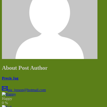
About Post Author
Precis Jag
pia_josson@hotmail.com
Happy
0
%