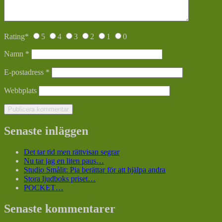
Rating
*
5
4
3
2
1
0
Namn
*
E-postadress
*
Webbplats
Senaste inläggen
Det tar tid men rättvisan segrar
Nu tar jag en liten paus…
Studio Smålit: Pia berättar för att hjälpa andra
Stora ljudboks priset…
POCKET…
Senaste kommentarer