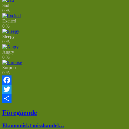
Sad
0
%
Excited
0
%
Sleepy
0
%
Angry
0
%
Surprise
0
%
Facebook
Twitter
Dela
Inläggsnavigering
Föregående
Föregående
Ekonomiskt misshandel…