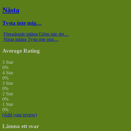
inlägg:
Nästa
Nästa
Tysta inte mig…
inlägg:
Föregående inlägg
Glöm inte det…
Nästa inlägg
Tysta inte mig…
Average Rating
5 Star
0%
4 Star
0%
3 Star
0%
2 Star
0%
1 Star
0%
(Add your review)
Lämna ett svar