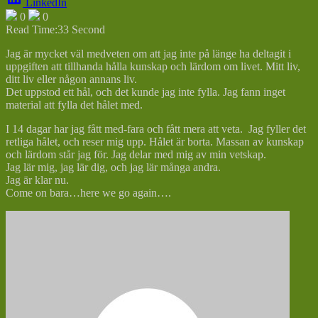
LinkedIn
0
0
Read Time:
33 Second
Jag är mycket väl medveten om att jag inte på länge ha deltagit i
uppgiften att tillhanda hålla kunskap och lärdom om livet. Mitt liv,
ditt liv eller någon annans liv.
Det uppstod ett hål, och det kunde jag inte fylla. Jag fann inget
material att fylla det hålet med.
I 14 dagar har jag fått med-fara och fått mera att veta. Jag fyller det
retliga hålet, och reser mig upp. Hålet är borta. Massan av kunskap
och lärdom står jag för. Jag delar med mig av min vetskap.
Jag lär mig, jag lär dig, och jag lär många andra.
Jag är klar nu.
Come on bara…here we go again….