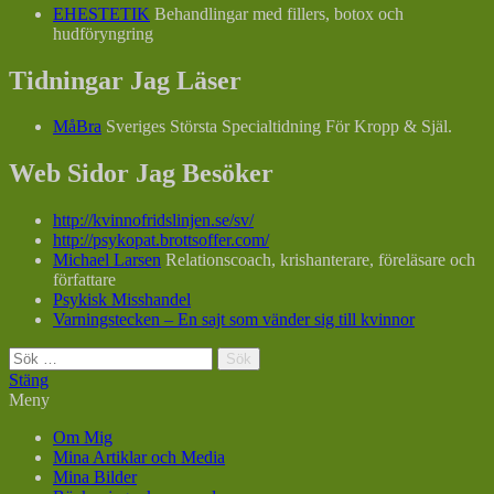
EHESTETIK
Behandlingar med fillers, botox och
hudföryngring
Tidningar Jag Läser
MåBra
Sveriges Största Specialtidning För Kropp & Själ.
Web Sidor Jag Besöker
http://kvinnofridslinjen.se/sv/
http://psykopat.brottsoffer.com/
Michael Larsen
Relationscoach, krishanterare, föreläsare och
författare
Psykisk Misshandel
Varningstecken – En sajt som vänder sig till kvinnor
Sök
efter:
Stäng
Meny
Om Mig
Mina Artiklar och Media
Mina Bilder