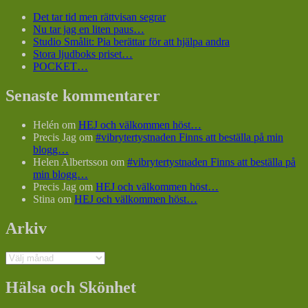
Det tar tid men rättvisan segrar
Nu tar jag en liten paus…
Studio Smålit: Pia berättar för att hjälpa andra
Stora ljudboks priset…
POCKET…
Senaste kommentarer
Helén
om
HEJ och välkommen höst…
Precis Jag
om
#vibrytertystnaden Finns att beställa på min
blogg…
Helen Albertsson
om
#vibrytertystnaden Finns att beställa på
min blogg…
Precis Jag
om
HEJ och välkommen höst…
Stina
om
HEJ och välkommen höst…
Arkiv
Arkiv
Hälsa och Skönhet