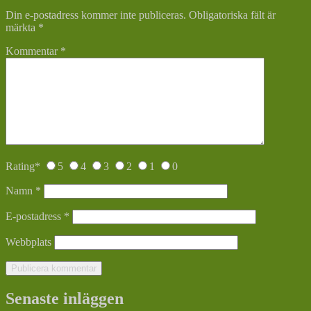
Din e-postadress kommer inte publiceras.
Obligatoriska fält är
märkta
*
Kommentar
*
Rating
*
5
4
3
2
1
0
Namn
*
E-postadress
*
Webbplats
Senaste inläggen