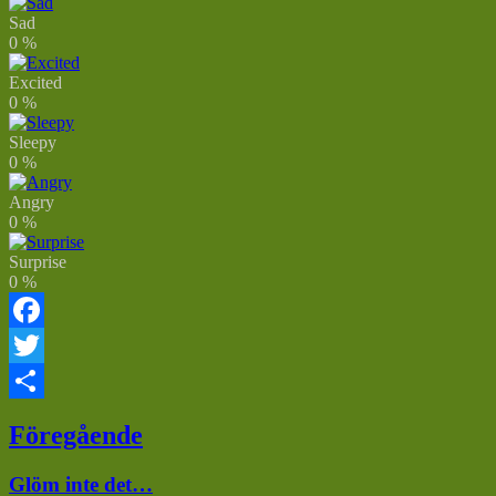
Sad
0
%
Excited
0
%
Sleepy
0
%
Angry
0
%
Surprise
0
%
Facebook
Twitter
Dela
Inläggsnavigering
Föregående
Föregående
Glöm inte det…