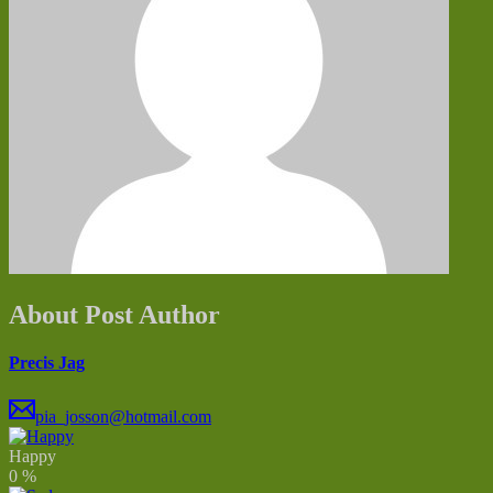
About Post Author
Precis Jag
pia_josson@hotmail.com
Happy
0
%