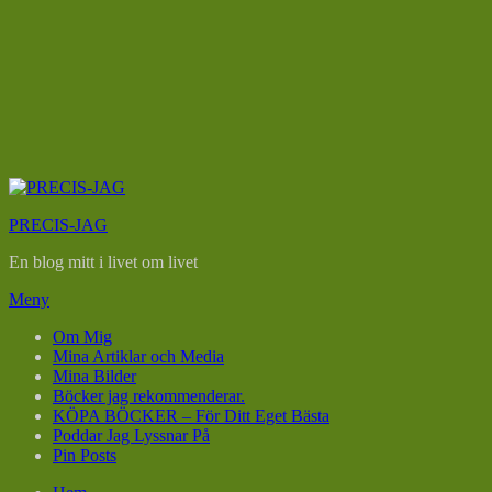
Hoppa
till
PRECIS-JAG
innehåll
En blog mitt i livet om livet
Meny
Om Mig
Mina Artiklar och Media
Mina Bilder
Böcker jag rekommenderar.
KÖPA BÖCKER – För Ditt Eget Bästa
Poddar Jag Lyssnar På
Pin Posts