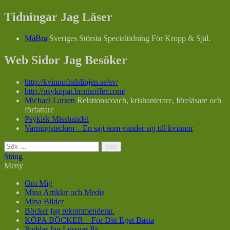
Tidningar Jag Läser
MåBra
Sveriges Största Specialtidning För Kropp & Själ.
Web Sidor Jag Besöker
http://kvinnofridslinjen.se/sv/
http://psykopat.brottsoffer.com/
Michael Larsen
Relationscoach, krishanterare, föreläsare och
författare
Psykisk Misshandel
Varningstecken – En sajt som vänder sig till kvinnor
Sök
efter:
Stäng
Meny
Om Mig
Mina Artiklar och Media
Mina Bilder
Böcker jag rekommenderar.
KÖPA BÖCKER – För Ditt Eget Bästa
Poddar Jag Lyssnar På