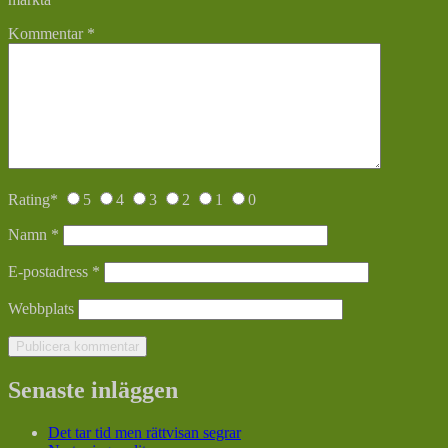
Kommentar
*
Rating
*
5
4
3
2
1
0
Namn
*
E-postadress
*
Webbplats
Senaste inläggen
Det tar tid men rättvisan segrar