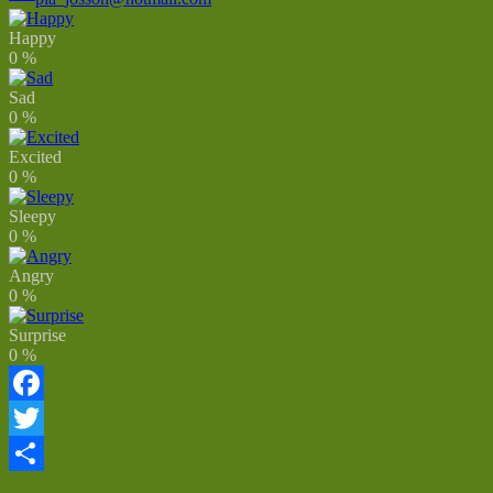
Happy
0
%
Sad
0
%
Excited
0
%
Sleepy
0
%
Angry
0
%
Surprise
0
%
Facebook
Twitter
Dela