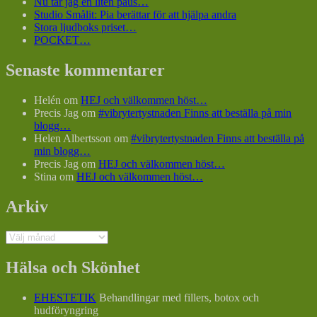
Nu tar jag en liten paus…
Studio Smålit: Pia berättar för att hjälpa andra
Stora ljudboks priset…
POCKET…
Senaste kommentarer
Helén
om
HEJ och välkommen höst…
Precis Jag
om
#vibrytertystnaden Finns att beställa på min
blogg…
Helen Albertsson
om
#vibrytertystnaden Finns att beställa på
min blogg…
Precis Jag
om
HEJ och välkommen höst…
Stina
om
HEJ och välkommen höst…
Arkiv
Arkiv
Hälsa och Skönhet
EHESTETIK
Behandlingar med fillers, botox och
hudföryngring