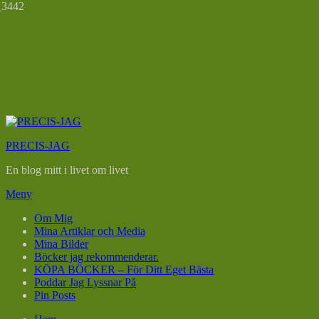
Hoppa
till
PRECIS-JAG
innehåll
En blog mitt i livet om livet
Meny
Om Mig
Mina Artiklar och Media
Mina Bilder
Böcker jag rekommenderar.
KÖPA BÖCKER – För Ditt Eget Bästa
Poddar Jag Lyssnar På
Pin Posts