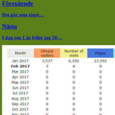
Inläggsnavigering
Föregående
Föregående
Det går som tåget…
inlägg:
Nästa
Nästa
I dag om 1 år fyller jag 50…
inlägg: