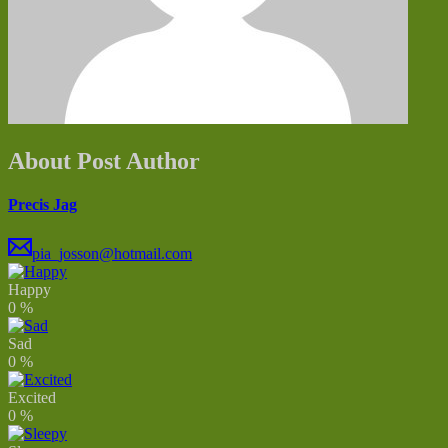
About Post Author
Precis Jag
pia_josson@hotmail.com
Happy
0
%
Sad
0
%
Excited
0
%