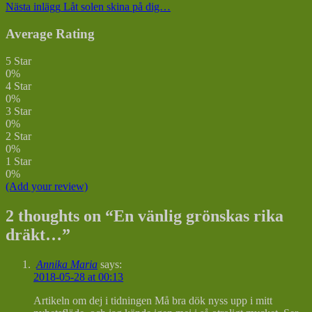
Nästa inlägg
Låt solen skina på dig…
Average Rating
5 Star
0%
4 Star
0%
3 Star
0%
2 Star
0%
1 Star
0%
(Add your review)
2 thoughts on “
En vänlig grönskas rika
dräkt…
”
Annika Maria
says:
2018-05-28 at 00:13
Artikeln om dej i tidningen Må bra dök nyss upp i mitt