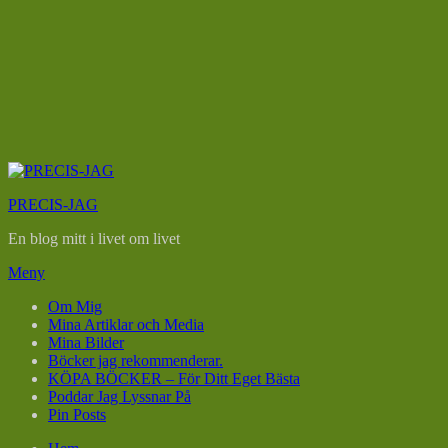
Hoppa
till
PRECIS-JAG
innehåll
En blog mitt i livet om livet
Meny
Om Mig
Mina Artiklar och Media
Mina Bilder
Böcker jag rekommenderar.
KÖPA BÖCKER – För Ditt Eget Bästa
Poddar Jag Lyssnar På
Pin Posts