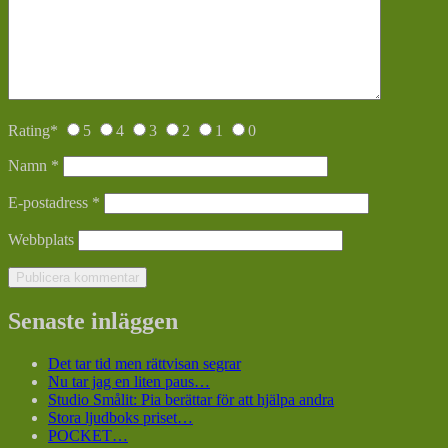
Rating
*
5
4
3
2
1
0
Namn
*
E-postadress
*
Webbplats
Senaste inläggen
Det tar tid men rättvisan segrar
Nu tar jag en liten paus…
Studio Smålit: Pia berättar för att hjälpa andra
Stora ljudboks priset…
POCKET…