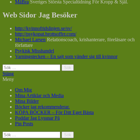
MåBra
Sveriges Största Specialtidning För Kropp & Själ.
Web Sidor Jag Besöker
http://kvinnofridslinjen.se/sv/
http://psykopat.brottsoffer.com/
Michael Larsen
Relationscoach, krishanterare, föreläsare och
författare
Psykisk Misshandel
Varningstecken – En sajt som vänder sig till kvinnor
Sök
efter:
Stäng
Meny
Om Mig
Mina Artiklar och Media
Mina Bilder
Böcker jag rekommenderar.
KÖPA BÖCKER – För Ditt Eget Bästa
Poddar Jag Lyssnar På
Pin Posts
Sök
efter: