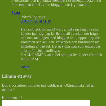
nyhetsflöde, och jag kände igen mej i så otroligt mycket. Ser
fram emot att ta del av din blogg nu när jag hittat hit!
Svara
Precis Jag
says:
2018-05-28 at 11:28
Hej,,och tack för mail,tyvärr är det såååå många som
känner igen sig, jag får flera mail i veckan om frågor
och oro. meningen med bloggen är att öppna upp för
skammen och skulden. vetskapen och kunskapen att
ingenting är vårt fel. Det är sjuka män som endast bär
ansvar för sina handlingar.
VÄLKOMMEN att ta del om mitt liv. Under efter och
nu. KRAM
Svara
Lämna ett svar
Din e-postadress kommer inte publiceras.
Obligatoriska fält är
märkta
*
Kommentar
*