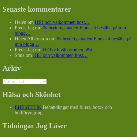
Senaste kommentarer
Helén
om
HEJ och välkommen höst…
Precis Jag
om
#vibrytertystnaden Finns att beställa på min
blogg…
Helen Albertsson
om
#vibrytertystnaden Finns att beställa på
min blogg…
Precis Jag
om
HEJ och välkommen höst…
Stina
om
HEJ och välkommen höst…
Arkiv
Arkiv
Hälsa och Skönhet
EHESTETIK
Behandlingar med fillers, botox och
hudföryngring
Tidningar Jag Läser