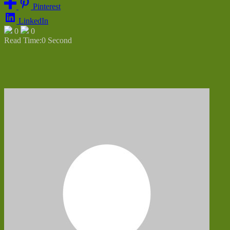
Pinterest
LinkedIn
0
0
Read Time:
0 Second