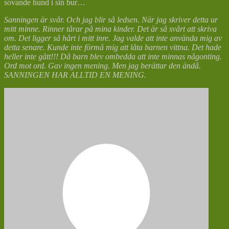
sovande hund i sin bur…
Sanningen är svår. Och jag blir så ledsen. När jag skriver detta ur
mitt minne. Rinner tårar på mina kinder. Det är så svårt att skriva
om. Det ligger så hårt i mitt inre. Jag valde att inte använda mig av
detta senare. Kunde inte förmå mig att låta barnen vittna. Det hade
heller inte gått!!! Då barn blev ombedda att inte minnas någonting.
Ord mot ord. Gav ingen mening. Men jag berättar den ändå.
SANNINGEN HAR ALLTID EN MENING.