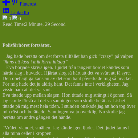
Pinterest
LinkedIn
0
0
Read Time:
2 Minute, 29 Second
Polisförhöret fortsätter.
– Jag hade berätta om det första tillfället han gick ”crazy” på valpen.
”
finns att läsa i mitt förra inlägg”
– Eva började skriva igen. Ljudet från tangent bordet kändes som
hårda slag i huvudet. Hjärtat slog så hårt att det va svårt att få syre.
Den obehagliga känslan av det som hänt påverkade mig så mycket.
För mig hade det ju aldrig hänt. Det fanns inte i verkligheten. Jag
visste bara att det va sant.
Eva tittade upp mellan slagen. Hon tittade mig strängt i ögonen. Så
jag skulle förstå att det va sanningen som skulle berättas. Lisbet
tittade på mig mest hela tiden. I stunden önskade jag att hon tog över
min röst och berättade. Sanningen va ju overklig. Nu skulle jag
berätta om andra gången det hände.
”Vrålet, ylandet, smällen. Jag kände igen ljudet. Det ljudet fanns i
alla mina celler i kroppen.