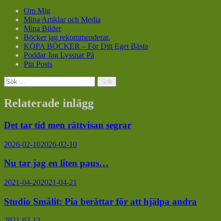
Om Mig
Mina Artiklar och Media
Mina Bilder
Böcker jag rekommenderar.
KÖPA BÖCKER – För Ditt Eget Bästa
Poddar Jag Lyssnar På
Pin Posts
Sök
efter:
Relaterade inlägg
Det tar tid men rättvisan segrar
2026-02-10
2026-02-10
Nu tar jag en liten paus…
2021-04-20
2021-04-21
Studio Smålit: Pia berättar för att hjälpa andra
2021-02-12