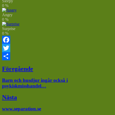
Sleepy
0
%
Angry
0
%
Surprise
0
%
Facebook
Twitter
Dela
Inläggsnavigering
Föregående
Föregående
Barn och husdjur ingår också i
inlägg:
psykiskmisshandel…
Nästa
Nästa
www.separation.se
inlägg: