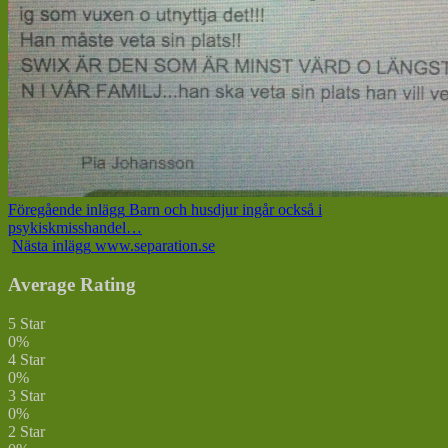
Föregående inlägg
Barn och husdjur ingår också i
psykiskmisshandel…
Nästa inlägg
www.separation.se
Average Rating
5 Star
0%
4 Star
0%
3 Star
0%
2 Star