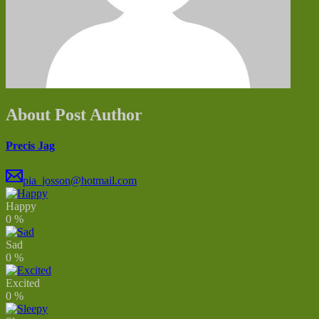
About Post Author
Precis Jag
pia_josson@hotmail.com
Happy
0
%
Sad
0
%
Excited
0
%