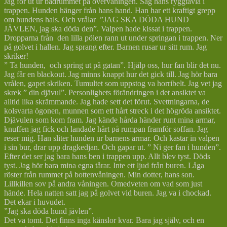
Jag for ut ur badrummet på övervåningen. Såg hans ryggtavla i
trappen. Hunden hänger från hans hand. Han har ett kraftigt grepp
om hundens hals. Och vrålar ”JAG SKA DÖDA HUND
JÄVLEN, jag ska döda den”. Valpen hade kissat i trappen.
Dropparna från den lilla pölen rann ut under springan i trappen. Ner
på golvet i hallen. Jag sprang efter. Barnen rusar ur sitt rum. Jag
skriker!
” Ta hunden, och spring ut på gatan”. Hjälp oss, hur fan blir det nu.
Jag får en blackout. Jag minns knappt hur det gick till. Jag hör bara
vrålen, gapet skriken. Tumultet som uppstog va horribelt. Jag vet jag
skrek ” din djävul”. Personlighets förändringen i det ansiktet va
alltid lika skrämmande. Jag hade sett det förut. Svettningarna, de
kolsvarta ögonen, munnen som ett hårt streck i det högröda ansiktet.
Djävulen som kom fram. Jag kände hårda händer runt mina armar,
knuffen jag fick och landade hårt på rumpan framför soffan. Jag
reser mig. Han sliter hunden ur barnens armar. Och kastar in valpen
i sin bur, drar upp dragkedjan. Och gapar ut. ” Ni ger fan i hunden”.
Efter det ser jag bara hans ben i trappen upp. Allt blev tyst. Döds
tyst. Jag hör bara mina egna tårar. Inte ett ljud från buren. Låga
röster från rummet på bottenvåningen. Min dotter, hans son.
Lillkillen sov på andra våningen. Omedveten om vad som just
hände. Hela natten satt jag på golvet vid buren. Jag va i chockad.
Det ekar i huvudet.
”Jag ska döda hund jävlen”.
Det va tomt. Det finns inga känslor kvar. Bara jag själv, och en