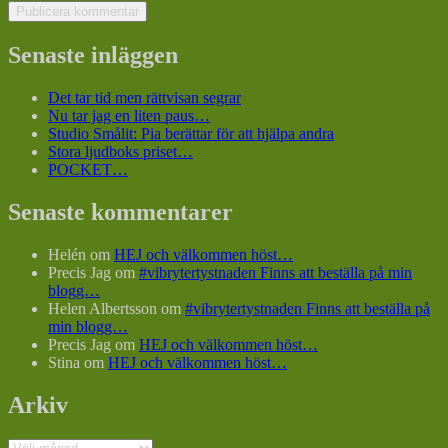
Senaste inläggen
Det tar tid men rättvisan segrar
Nu tar jag en liten paus…
Studio Smålit: Pia berättar för att hjälpa andra
Stora ljudboks priset…
POCKET…
Senaste kommentarer
Helén
om
HEJ och välkommen höst…
Precis Jag
om
#vibrytertystnaden Finns att beställa på min
blogg…
Helen Albertsson
om
#vibrytertystnaden Finns att beställa på
min blogg…
Precis Jag
om
HEJ och välkommen höst…
Stina
om
HEJ och välkommen höst…
Arkiv
Arkiv