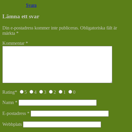
Svara
Lämna ett svar
Din e-postadress kommer inte publiceras.
Obligatoriska fält är
märkta
*
Kommentar
*
Rating
*
5
4
3
2
1
0
Namn
*
E-postadress
*
Webbplats