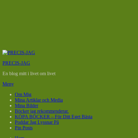
Hoppa
till
PRECIS-JAG
innehåll
En blog mitt i livet om livet
Meny
Om Mig
Mina Artiklar och Media
Mina Bilder
Böcker jag rekommenderar.
KÖPA BÖCKER – För Ditt Eget Bästa
Poddar Jag Lyssnar På
Pin Posts