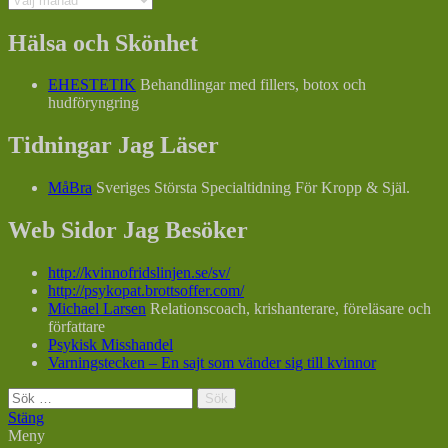
Hälsa och Skönhet
EHESTETIK
Behandlingar med fillers, botox och
hudföryngring
Tidningar Jag Läser
MåBra
Sveriges Största Specialtidning För Kropp & Själ.
Web Sidor Jag Besöker
http://kvinnofridslinjen.se/sv/
http://psykopat.brottsoffer.com/
Michael Larsen
Relationscoach, krishanterare, föreläsare och
författare
Psykisk Misshandel
Varningstecken – En sajt som vänder sig till kvinnor
Sök
efter:
Stäng
Meny