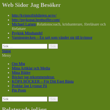
Web Sidor Jag Besöker
http://kvinnofridslinjen.se/sv/
http://psykopat.brottsoffer.com/
Michael Larsen
Relationscoach, krishanterare, föreläsare och
författare
Psykisk Misshandel
Varningstecken – En sajt som vänder sig till kvinnor
Sök
efter:
Stäng
Meny
Om Mig
Mina Artiklar och Media
Mina Bilder
Böcker jag rekommenderar.
KÖPA BÖCKER – För Ditt Eget Bästa
Poddar Jag Lyssnar På
Pin Posts
Sök
efter:
Relaterade inlägg