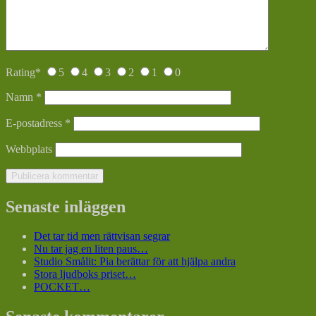
Rating
*
5
4
3
2
1
0
Namn
*
E-postadress
*
Webbplats
Senaste inläggen
Det tar tid men rättvisan segrar
Nu tar jag en liten paus…
Studio Smålit: Pia berättar för att hjälpa andra
Stora ljudboks priset…
POCKET…