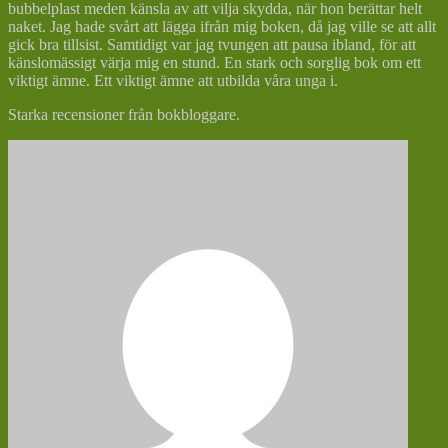
bubbelplast meden känsla av att vilja skydda, när hon berättar helt
naket. Jag hade svårt att lägga ifrån mig boken, då jag ville se att allt
gick bra tillsist. Samtidigt var jag tvungen att pausa ibland, för att
känslomässigt värja mig en stund. En stark och sorglig bok om ett
viktigt ämne. Ett viktigt ämne att utbilda våra unga i.
Starka recensioner från bokbloggare.