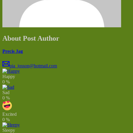
About Post Author
Precis Jag
pia_josson@hotmail.com
Happy
0
%
Sad
0
%
Excited
0
%
Sleepy