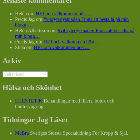
Senaste kommentarer
Helén
om
HEJ och välkommen höst…
Precis Jag
om
#vibrytertystnaden Finns att beställa på min
blogg…
Helen Albertsson
om
#vibrytertystnaden Finns att beställa på
min blogg…
Precis Jag
om
HEJ och välkommen höst…
Stina
om
HEJ och välkommen höst…
Arkiv
Arkiv
Hälsa och Skönhet
EHESTETIK
Behandlingar med fillers, botox och
hudföryngring
Tidningar Jag Läser
MåBra
Sveriges Största Specialtidning För Kropp & Själ.