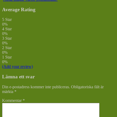
Average Rating
5 Star
0%
4 Star
0%
3 Star
0%
2 Star
0%
1 Star
0%
(Add your review)
Lämna ett svar
Din e-postadress kommer inte publiceras.
Obligatoriska fält är
märkta
*
Kommentar
*