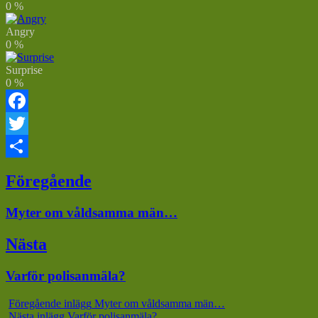
0
%
Angry
0
%
Surprise
0
%
Facebook
Twitter
Dela
Inläggsnavigering
Föregående
Föregående
Myter om våldsamma män…
inlägg:
Nästa
Nästa
Varför polisanmäla?
inlägg:
Föregående inlägg
Myter om våldsamma män…
Nästa inlägg
Varför polisanmäla?