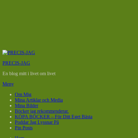
Hoppa
till
PRECIS-JAG
innehåll
En blog mitt i livet om livet
Meny
Om Mig
Mina Artiklar och Media
Mina Bilder
Böcker jag rekommenderar.
KÖPA BÖCKER – För Ditt Eget Bästa
Poddar Jag Lyssnar På
Pin Posts