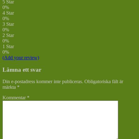
5 Star
0%
4 Star
0%
3 Star
0%
2 Star
0%
1 Star
0%
(Add your review)
Lämna ett svar
Din e-postadress kommer inte publiceras.
Obligatoriska fält är
märkta
*
Kommentar
*