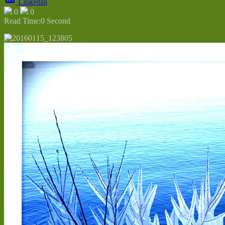
LinkedIn
0
0
Read Time:
0 Second