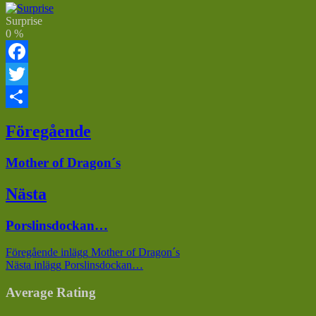
Surprise
0
%
Facebook
Twitter
Dela
Inläggsnavigering
Föregående
Föregående
Mother of Dragon´s
inlägg:
Nästa
Nästa
Porslinsdockan…
inlägg:
Föregående inlägg
Mother of Dragon´s
Nästa inlägg
Porslinsdockan…
Average Rating