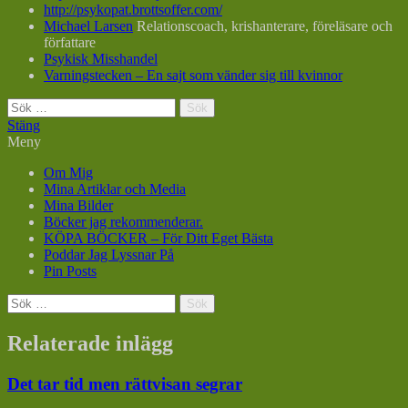
http://psykopat.brottsoffer.com/
Michael Larsen
Relationscoach, krishanterare, föreläsare och
författare
Psykisk Misshandel
Varningstecken – En sajt som vänder sig till kvinnor
Sök
efter:
Stäng
Meny
Om Mig
Mina Artiklar och Media
Mina Bilder
Böcker jag rekommenderar.
KÖPA BÖCKER – För Ditt Eget Bästa
Poddar Jag Lyssnar På
Pin Posts
Sök
efter:
Relaterade inlägg
Det tar tid men rättvisan segrar