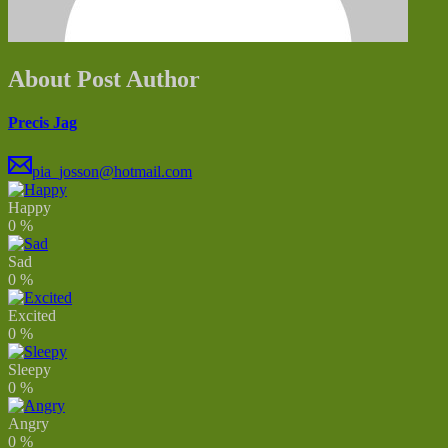
About Post Author
Precis Jag
pia_josson@hotmail.com
Happy
0
%
Sad
0
%
Excited
0
%
Sleepy
0
%
Angry
0
%