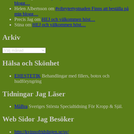
blogg…
Helen Albertsson
om
#vibrytertystnaden Finns att beställa på
min blogg…
Precis Jag
om
HEJ och välkommen höst…
Stina
om
HEJ och välkommen höst…
Arkiv
Arkiv
Hälsa och Skönhet
EHESTETIK
Behandlingar med fillers, botox och
hudföryngring
Tidningar Jag Läser
MåBra
Sveriges Största Specialtidning För Kropp & Själ.
Web Sidor Jag Besöker
http://kvinnofridslinjen.se/sv/