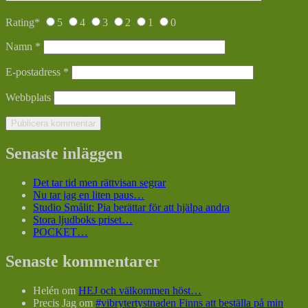
Rating
*
5
4
3
2
1
0
Namn
*
E-postadress
*
Webbplats
Senaste inläggen
Det tar tid men rättvisan segrar
Nu tar jag en liten paus…
Studio Smålit: Pia berättar för att hjälpa andra
Stora ljudboks priset…
POCKET…
Senaste kommentarer
Helén
om
HEJ och välkommen höst…
Precis Jag
om
#vibrytertystnaden Finns att beställa på min