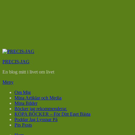
Hoppa
till
PRECIS-JAG
innehåll
En blog mitt i livet om livet
Meny
Om Mig
Mina Artiklar och Media
Mina Bilder
Böcker jag rekommenderar.
KÖPA BÖCKER – För Ditt Eget Bästa
Poddar Jag Lyssnar På
Pin Posts