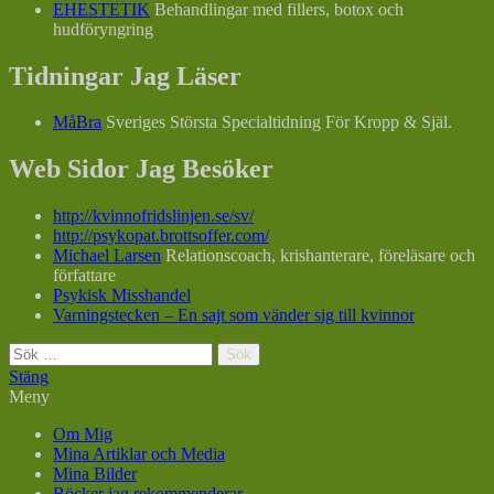
EHESTETIK
Behandlingar med fillers, botox och
hudföryngring
Tidningar Jag Läser
MåBra
Sveriges Största Specialtidning För Kropp & Själ.
Web Sidor Jag Besöker
http://kvinnofridslinjen.se/sv/
http://psykopat.brottsoffer.com/
Michael Larsen
Relationscoach, krishanterare, föreläsare och
författare
Psykisk Misshandel
Varningstecken – En sajt som vänder sig till kvinnor
Sök
efter:
Stäng
Meny
Om Mig
Mina Artiklar och Media
Mina Bilder
Böcker jag rekommenderar.