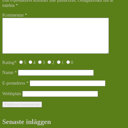
Din e-postadress kommer inte publiceras.
Obligatoriska fält är
märkta
*
Kommentar
*
Rating
*
5
4
3
2
1
0
Namn
*
E-postadress
*
Webbplats
Senaste inläggen