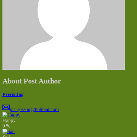
About Post Author
Precis Jag
pia_josson@hotmail.com
Happy
0
%
Sad