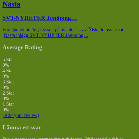
Nästa
Nästa
SVT-NYHETER Jönöping…
inlägg:
Föregående inlägg
Lyssna på avsnitt 1 – av Älskade psykopat…
Nästa inlägg
SVT-NYHETER Jönöping…
Average Rating
5 Star
0%
4 Star
0%
3 Star
0%
2 Star
0%
1 Star
0%
(Add your review)
Lämna ett svar