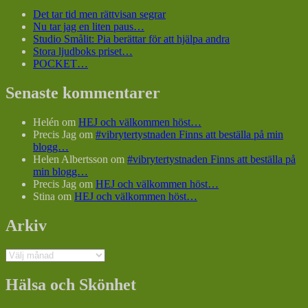
Det tar tid men rättvisan segrar
Nu tar jag en liten paus…
Studio Smålit: Pia berättar för att hjälpa andra
Stora ljudboks priset…
POCKET…
Senaste kommentarer
Helén
om
HEJ och välkommen höst…
Precis Jag
om
#vibrytertystnaden Finns att beställa på min
blogg…
Helen Albertsson
om
#vibrytertystnaden Finns att beställa på
min blogg…
Precis Jag
om
HEJ och välkommen höst…
Stina
om
HEJ och välkommen höst…
Arkiv
Arkiv
Hälsa och Skönhet