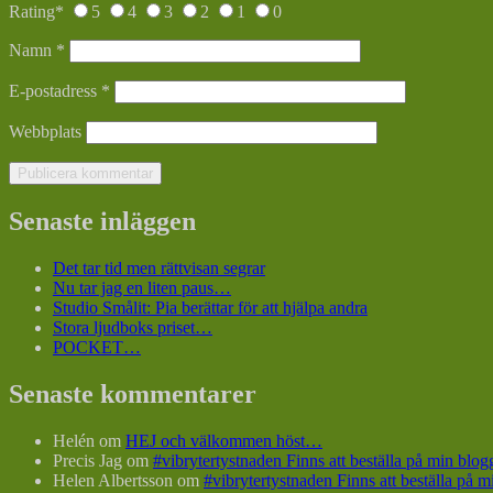
Rating
*
5
4
3
2
1
0
Namn
*
E-postadress
*
Webbplats
Senaste inläggen
Det tar tid men rättvisan segrar
Nu tar jag en liten paus…
Studio Smålit: Pia berättar för att hjälpa andra
Stora ljudboks priset…
POCKET…
Senaste kommentarer
Helén
om
HEJ och välkommen höst…
Precis Jag
om
#vibrytertystnaden Finns att beställa på min bl
Helen Albertsson
om
#vibrytertystnaden Finns att beställa på