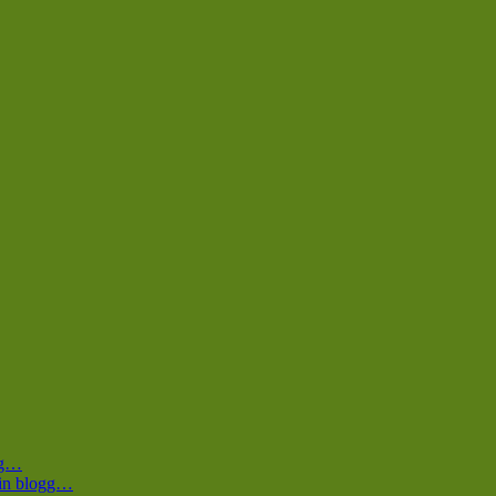
ogg…
 min blogg…