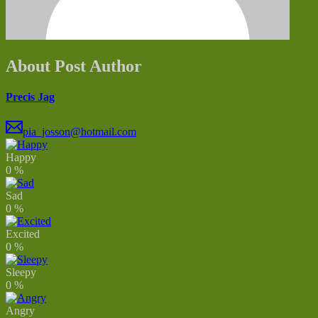
About Post Author
Precis Jag
pia_josson@hotmail.com
Happy
0
%
Sad
0
%
Excited
0
%
Sleepy
0
%
Angry