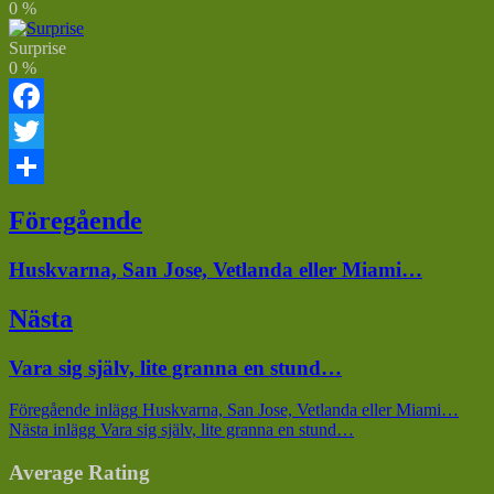
0
%
Surprise
0
%
Facebook
Twitter
Dela
Inläggsnavigering
Föregående
Föregående
Huskvarna, San Jose, Vetlanda eller Miami…
inlägg:
Nästa
Nästa
Vara sig själv, lite granna en stund…
inlägg:
Föregående inlägg
Huskvarna, San Jose, Vetlanda eller Miami…
Nästa inlägg
Vara sig själv, lite granna en stund…
Average Rating