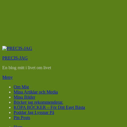
Hoppa
till
PRECIS-JAG
innehåll
En blog mitt i livet om livet
Meny
Om Mig
Mina Artiklar och Media
Mina Bilder
Böcker jag rekommenderar.
KÖPA BÖCKER – För Ditt Eget Bästa
Poddar Jag Lyssnar På
Pin Posts