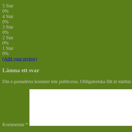
5 Star
0%
4 Star
0%
3 Star
0%
2 Star
0%
1 Star
0%
(Add your review)
Lämna ett svar
Din e-postadress kommer inte publiceras.
Obligatoriska fält är märkta
Kommentar
*