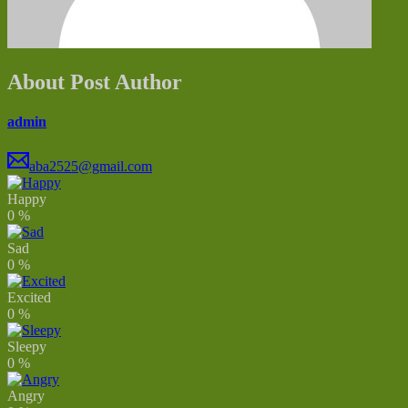
About Post Author
admin
aba2525@gmail.com
Happy
0
%
Sad
0
%
Excited
0
%
Sleepy
0
%
Angry