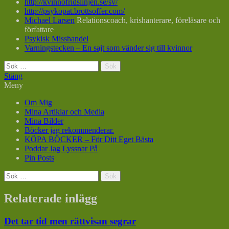
http://kvinnofridslinjen.se/sv/
http://psykopat.brottsoffer.com/
Michael Larsen
Relationscoach, krishanterare, föreläsare och
författare
Psykisk Misshandel
Varningstecken – En sajt som vänder sig till kvinnor
Sök
efter:
Stäng
Meny
Om Mig
Mina Artiklar och Media
Mina Bilder
Böcker jag rekommenderar.
KÖPA BÖCKER – För Ditt Eget Bästa
Poddar Jag Lyssnar På
Pin Posts
Sök
efter:
Relaterade inlägg
Det tar tid men rättvisan segrar