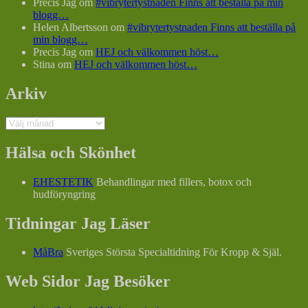
Precis Jag
om
#vibrytertystnaden Finns att beställa på min
blogg…
Helen Albertsson
om
#vibrytertystnaden Finns att beställa på
min blogg…
Precis Jag
om
HEJ och välkommen höst…
Stina
om
HEJ och välkommen höst…
Arkiv
Arkiv
Hälsa och Skönhet
EHESTETIK
Behandlingar med fillers, botox och
hudföryngring
Tidningar Jag Läser
MåBra
Sveriges Största Specialtidning För Kropp & Själ.
Web Sidor Jag Besöker