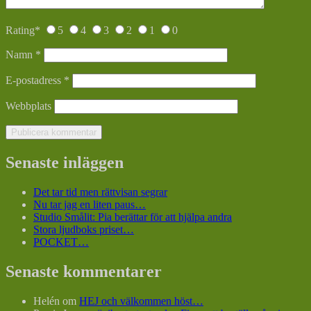
Rating
*
5
4
3
2
1
0
Namn
*
E-postadress
*
Webbplats
Senaste inläggen
Det tar tid men rättvisan segrar
Nu tar jag en liten paus…
Studio Smålit: Pia berättar för att hjälpa andra
Stora ljudboks priset…
POCKET…
Senaste kommentarer
Helén
om
HEJ och välkommen höst…