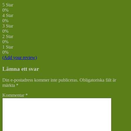
5 Star
0%
4 Star
0%
3 Star
0%
2 Star
0%
1 Star
0%
(Add your review)
Lämna ett svar
Din e-postadress kommer inte publiceras.
Obligatoriska fält är
märkta
*
Kommentar
*