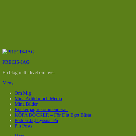
Hoppa
till
PRECIS-JAG
innehåll
En blog mitt i livet om livet
Meny
Om Mig
Mina Artiklar och Media
Mina Bilder
Böcker jag rekommenderar.
KÖPA BÖCKER – För Ditt Eget Bästa
Poddar Jag Lyssnar På
Pin Posts