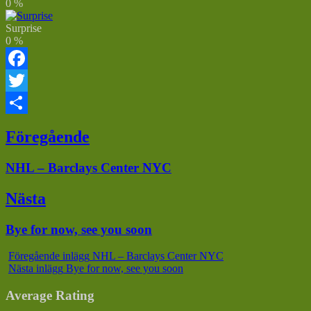
0
%
Surprise
0
%
Facebook
Twitter
Dela
Inläggsnavigering
Föregående
Föregående
NHL – Barclays Center NYC
inlägg:
Nästa
Nästa
Bye for now, see you soon
inlägg:
Föregående inlägg
NHL – Barclays Center NYC
Nästa inlägg
Bye for now, see you soon
Average Rating