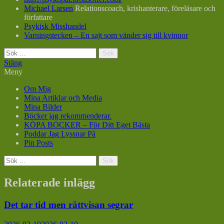
Michael Larsen
Relationscoach, krishanterare, föreläsare och
författare
Psykisk Misshandel
Varningstecken – En sajt som vänder sig till kvinnor
Sök
efter:
Stäng
Meny
Om Mig
Mina Artiklar och Media
Mina Bilder
Böcker jag rekommenderar.
KÖPA BÖCKER – För Ditt Eget Bästa
Poddar Jag Lyssnar På
Pin Posts
Sök
efter:
Relaterade inlägg
Det tar tid men rättvisan segrar