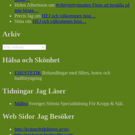
Helen Albertsson
om
#vibrytertystnaden Finns att beställa på
min blogg…
Precis Jag
om
HEJ och välkommen höst…
Stina
om
HEJ och välkommen höst…
Arkiv
Arkiv
Hälsa och Skönhet
EHESTETIK
Behandlingar med fillers, botox och
hudföryngring
Tidningar Jag Läser
MåBra
Sveriges Största Specialtidning För Kropp & Själ.
Web Sidor Jag Besöker
http://kvinnofridslinjen.se/sv/
http://psykopat.brottsoffer.com/