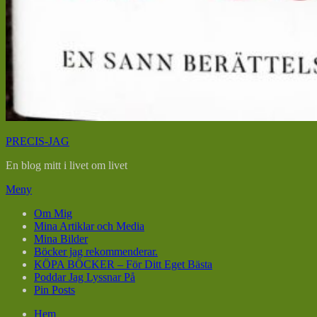
PRECIS-JAG
En blog mitt i livet om livet
Meny
Om Mig
Mina Artiklar och Media
Mina Bilder
Böcker jag rekommenderar.
KÖPA BÖCKER – För Ditt Eget Bästa
Poddar Jag Lyssnar På
Pin Posts
Hem