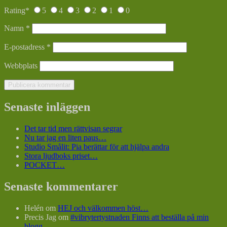
Rating
*
5
4
3
2
1
0
Namn
*
E-postadress
*
Webbplats
Senaste inläggen
Det tar tid men rättvisan segrar
Nu tar jag en liten paus…
Studio Smålit: Pia berättar för att hjälpa andra
Stora ljudboks priset…
POCKET…
Senaste kommentarer
Helén
om
HEJ och välkommen höst…
Precis Jag
om
#vibrytertystnaden Finns att beställa på min
blogg…