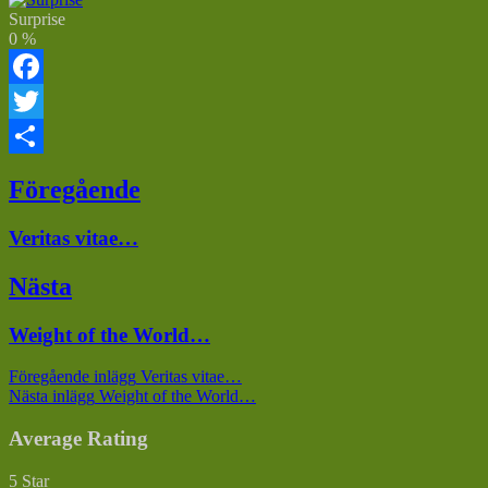
Surprise
0
%
Facebook
Twitter
Dela
Inläggsnavigering
Föregående
Föregående
Veritas vitae…
inlägg:
Nästa
Nästa
Weight of the World…
inlägg:
Föregående inlägg
Veritas vitae…
Nästa inlägg
Weight of the World…
Average Rating
5 Star