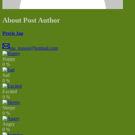
About Post Author
Precis Jag
pia_josson@hotmail.com
Happy
0
%
Sad
0
%
Excited
0
%
Sleepy
0
%
Angry
0
%