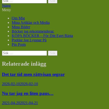
Sök
efter:
Stäng
Meny
Om Mig
Mina Artiklar och Media
Mina Bilder
Böcker jag rekommenderar.
KÖPA BÖCKER – För Ditt Eget Bästa
Poddar Jag Lyssnar På
Pin Posts
Sök
efter:
Relaterade inlägg
Det tar tid men rättvisan segrar
2026-02-10
2026-02-10
Nu tar jag en liten paus…
2021-04-20
2021-04-21