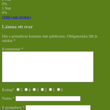
0%
1 Star
0%
(Add your review)
Lämna ett svar
Din e-postadress kommer inte publiceras.
Obligatoriska fält är
märkta
*
Kommentar
*
Rating
*
5
4
3
2
1
0
Namn
*
E-postadress
*