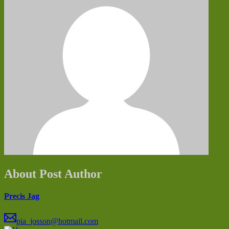
About Post Author
Precis Jag
pia_josson@hotmail.com