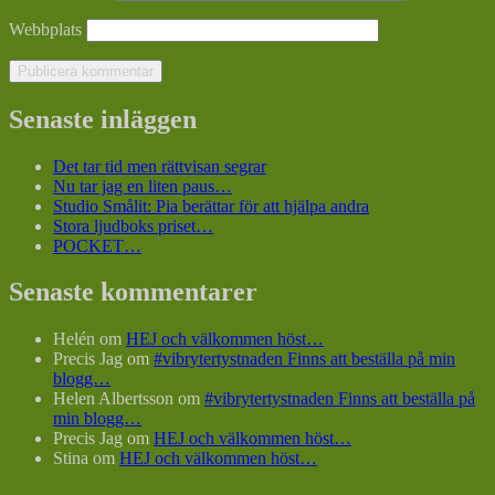
Webbplats
Senaste inläggen
Det tar tid men rättvisan segrar
Nu tar jag en liten paus…
Studio Smålit: Pia berättar för att hjälpa andra
Stora ljudboks priset…
POCKET…
Senaste kommentarer
Helén
om
HEJ och välkommen höst…
Precis Jag
om
#vibrytertystnaden Finns att beställa på min
blogg…
Helen Albertsson
om
#vibrytertystnaden Finns att beställa på
min blogg…
Precis Jag
om
HEJ och välkommen höst…
Stina
om
HEJ och välkommen höst…