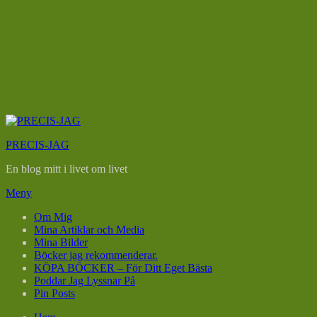
Hoppa
till
PRECIS-JAG
innehåll
En blog mitt i livet om livet
Meny
Om Mig
Mina Artiklar och Media
Mina Bilder
Böcker jag rekommenderar.
KÖPA BÖCKER – För Ditt Eget Bästa
Poddar Jag Lyssnar På
Pin Posts