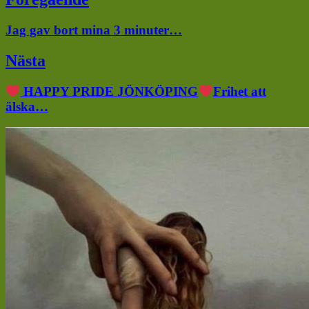
Föregående
Jag gav bort mina 3 minuter…
inlägg:
Nästa
Nästa
HAPPY PRIDE JÖNKÖPING
Frihet att
inlägg:
älska…