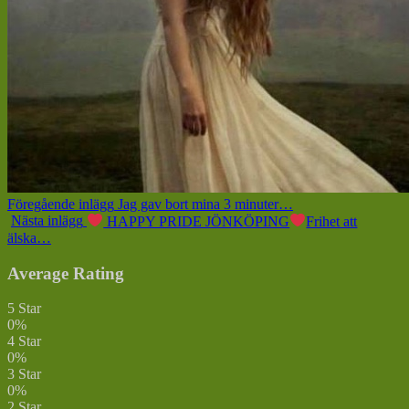
Föregående inlägg
Jag gav bort mina 3 minuter…
Nästa inlägg
HAPPY PRIDE JÖNKÖPING
Frihet att
älska…
Average Rating
5 Star
0%
4 Star
0%
3 Star
0%
2 Star