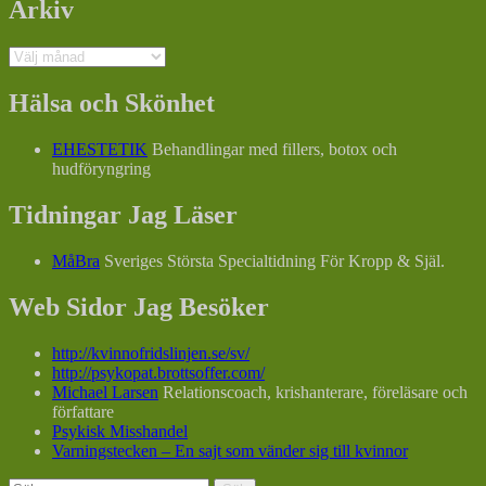
Arkiv
Arkiv
Hälsa och Skönhet
EHESTETIK
Behandlingar med fillers, botox och
hudföryngring
Tidningar Jag Läser
MåBra
Sveriges Största Specialtidning För Kropp & Själ.
Web Sidor Jag Besöker
http://kvinnofridslinjen.se/sv/
http://psykopat.brottsoffer.com/
Michael Larsen
Relationscoach, krishanterare, föreläsare och
författare
Psykisk Misshandel
Varningstecken – En sajt som vänder sig till kvinnor