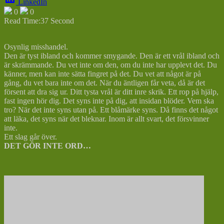
LinkedIn
0
0
Read Time:
37 Second
Osynlig misshandel.
Den är tyst ibland och kommer smygande. Den är ett vrål ibland och
är skrämmande. Du vet inte om den, om du inte har upplevt det. Du
känner, men kan inte sätta fingret på det. Du vet att något är på
gång, du vet bara inte om det. När du äntligen får veta, då är det
försent att dra sig ur. Ditt tysta vrål är ditt inre skrik. Ett rop på hjälp,
fast ingen hör dig. Det syns inte på dig, att insidan blöder. Vem ska
tro? När det inte syns utan på. Ett blåmärke syns. Då finns det något
att läka, det syns när det bleknar. Inom är allt svart, det försvinner
inte.
Ett slag går över.
DET GÖR INTE ORD…