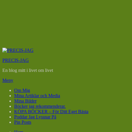
Hoppa
till
PRECIS-JAG
innehåll
En blog mitt i livet om livet
Meny
Om Mig
Mina Artiklar och Media
Mina Bilder
Böcker jag rekommenderar.
KÖPA BÖCKER – För Ditt Eget Bästa
Poddar Jag Lyssnar På
Pin Posts