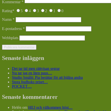
Kommentar
*
Rating
*
5
4
3
2
1
0
Namn
*
E-postadress
*
Webbplats
Senaste inläggen
Det tar tid men rättvisan segrar
Nu tar jag en liten paus…
Studio Smålit: Pia berättar för att hjälpa andra
Stora ljudboks priset…
POCKET…
Senaste kommentarer
Helén
om
HEJ och välkommen höst…