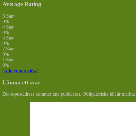
Average Rating
5 Star
0%
4 Star
0%
3 Star
0%
2 Star
0%
1 Star
0%
(Add your review)
Lämna ett svar
Din e-postadress kommer inte publiceras.
Obligatoriska fält är märkta