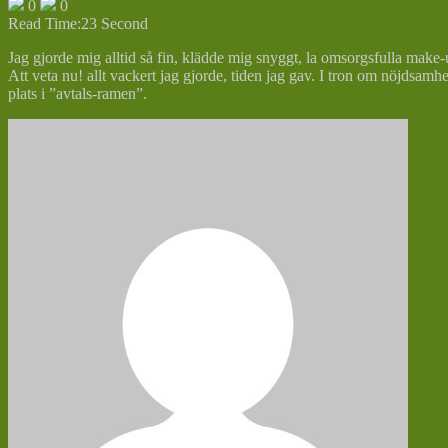
0
0
Read Time:
23 Second
Jag gjorde mig alltid så fin, klädde mig snyggt, la omsorgsfulla make-uper
Att veta nu! allt vackert jag gjorde, tiden jag gav. I tron om nöjdsamh
plats i ”avtals-ramen”.