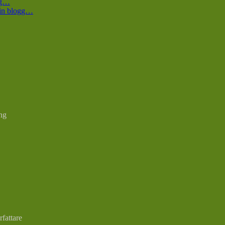
ogg…
 min blogg…
ng
rfattare