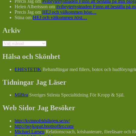
Precis Jag
om
#vibrytertystnaden Finns att beställa på min bl
Helen Albertsson
om
#vibrytertystnaden Finns att beställa på
Precis Jag
om
HEJ och välkommen höst…
Stina
om
HEJ och välkommen höst…
Arkiv
Arkiv
Hälsa och Skönhet
EHESTETIK
Behandlingar med fillers, botox och hudföryngri
Tidningar Jag Läser
MåBra
Sveriges Största Specialtidning För Kropp & Själ.
Web Sidor Jag Besöker
http://kvinnofridslinjen.se/sv/
http://psykopat.brottsoffer.com/
Michael Larsen
Relationscoach, krishanterare, föreläsare och fö