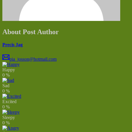
About Post Author
Precis Jag
pia_josson@hotmail.com
Happy
0
%
Sad
0
%
Excited
0
%
Sleepy
0
%