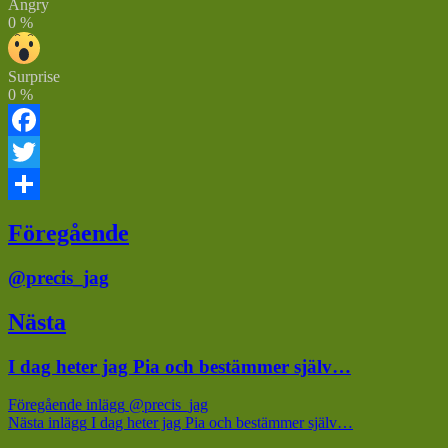
Angry
0
%
Surprise
0
%
Facebook
Twitter
Dela
Inläggsnavigering
Föregående
Föregående
@precis_jag
inlägg:
Nästa
Nästa
I dag heter jag Pia och bestämmer själv…
inlägg:
Föregående inlägg
@precis_jag
Nästa inlägg
I dag heter jag Pia och bestämmer själv…