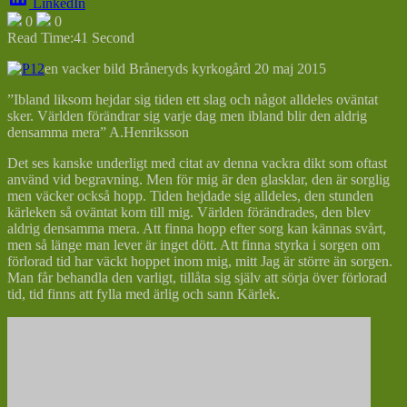
LinkedIn
0
0
Read Time:
41 Second
en vacker bild Bråneryds kyrkogård 20 maj 2015
”Ibland liksom hejdar sig tiden ett slag och något alldeles oväntat
sker. Världen förändrar sig varje dag men ibland blir den aldrig
densamma mera” A.Henriksson
Det ses kanske underligt med citat av denna vackra dikt som oftast
använd vid begravning. Men för mig är den glasklar, den är sorglig
men väcker också hopp. Tiden hejdade sig alldeles, den stunden
kärleken så oväntat kom till mig. Världen förändrades, den blev
aldrig densamma mera. Att finna hopp efter sorg kan kännas svårt,
men så länge man lever är inget dött. Att finna styrka i sorgen om
förlorad tid har väckt hoppet inom mig, mitt Jag är större än sorgen.
Man får behandla den varligt, tillåta sig själv att sörja över förlorad
tid, tid finns att fylla med ärlig och sann Kärlek.