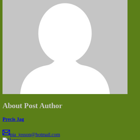
About Post Author
Precis Jag
pia_josson@hotmail.com