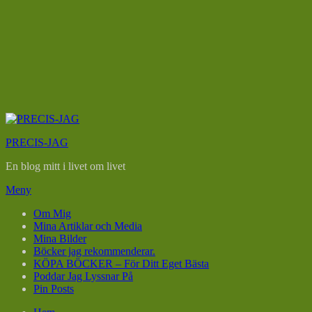
Hoppa
till
PRECIS-JAG
innehåll
En blog mitt i livet om livet
Meny
Om Mig
Mina Artiklar och Media
Mina Bilder
Böcker jag rekommenderar.
KÖPA BÖCKER – För Ditt Eget Bästa
Poddar Jag Lyssnar På
Pin Posts