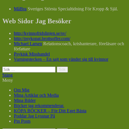
MåBra
Sveriges Största Specialtidning För Kropp & Själ.
Web Sidor Jag Besöker
http://kvinnofridslinjen.se/sv/
http://psykopat.brottsoffer.com/
Michael Larsen
Relationscoach, krishanterare, föreläsare och
författare
Psykisk Misshandel
Varningstecken – En sajt som vänder sig till kvinnor
Sök
efter:
Stäng
Meny
Om Mig
Mina Artiklar och Media
Mina Bilder
Böcker jag rekommenderar.
KÖPA BÖCKER – För Ditt Eget Bästa
Poddar Jag Lyssnar På
Pin Posts