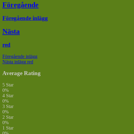
Inläggsnavigering
Föregående
Föregående
Föregående inlägg
inlägg:
Nästa
Nästa
red
inlägg:
Föregående inlägg
Nästa inlägg
red
Average Rating
5 Star
0%
4 Star
0%
3 Star
0%
2 Star
0%
1 Star
0%