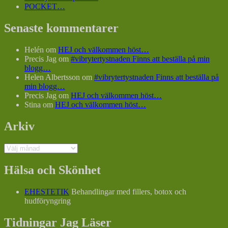
POCKET…
Senaste kommentarer
Helén
om
HEJ och välkommen höst…
Precis Jag
om
#vibrytertystnaden Finns att beställa på min
blogg…
Helen Albertsson
om
#vibrytertystnaden Finns att beställa på
min blogg…
Precis Jag
om
HEJ och välkommen höst…
Stina
om
HEJ och välkommen höst…
Arkiv
Arkiv
Hälsa och Skönhet
EHESTETIK
Behandlingar med fillers, botox och
hudföryngring
Tidningar Jag Läser