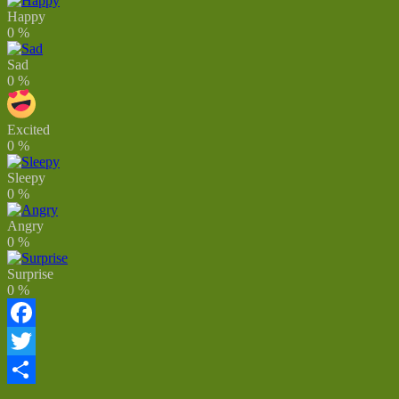
Happy
0
%
Sad
0
%
Excited
0
%
Sleepy
0
%
Angry
0
%
Surprise
0
%
Facebook
Twitter
Dela