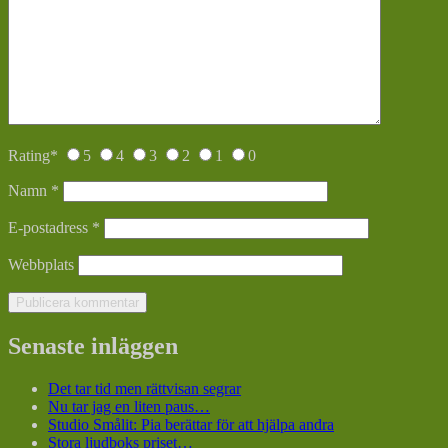
Rating
*
5
4
3
2
1
0
Namn
*
E-postadress
*
Webbplats
Senaste inläggen
Det tar tid men rättvisan segrar
Nu tar jag en liten paus…
Studio Smålit: Pia berättar för att hjälpa andra
Stora ljudboks priset…