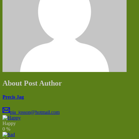
About Post Author
Precis Jag
pia_josson@hotmail.com
Happy
0
%