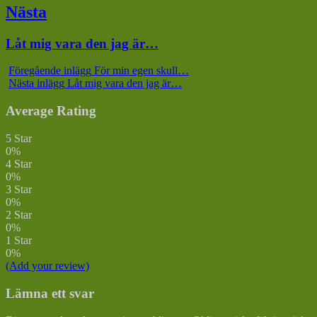
Nästa
Nästa
Låt mig vara den jag är…
inlägg:
Föregående inlägg
För min egen skull…
Nästa inlägg
Låt mig vara den jag är…
Average Rating
5 Star
0%
4 Star
0%
3 Star
0%
2 Star
0%
1 Star
0%
(Add your review)
Lämna ett svar