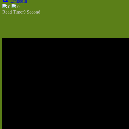
LinkedIn
0
0
Read Time:
9 Second