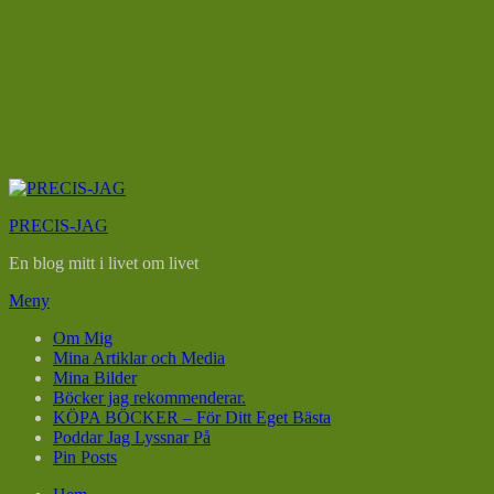
Hoppa
till
PRECIS-JAG
innehåll
En blog mitt i livet om livet
Meny
Om Mig
Mina Artiklar och Media
Mina Bilder
Böcker jag rekommenderar.
KÖPA BÖCKER – För Ditt Eget Bästa
Poddar Jag Lyssnar På
Pin Posts