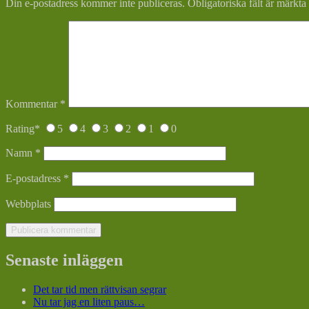
Din e-postadress kommer inte publiceras.
Obligatoriska fält är märkta
Kommentar
*
Rating
*
5
4
3
2
1
0
Namn
*
E-postadress
*
Webbplats
Senaste inläggen
Det tar tid men rättvisan segrar
Nu tar jag en liten paus…