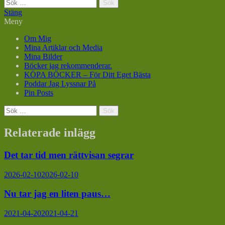
Sök
efter:
Stäng
Meny
Om Mig
Mina Artiklar och Media
Mina Bilder
Böcker jag rekommenderar.
KÖPA BÖCKER – För Ditt Eget Bästa
Poddar Jag Lyssnar På
Pin Posts
Sök
efter:
Relaterade inlägg
Det tar tid men rättvisan segrar
2026-02-10
2026-02-10
Nu tar jag en liten paus…
2021-04-20
2021-04-21