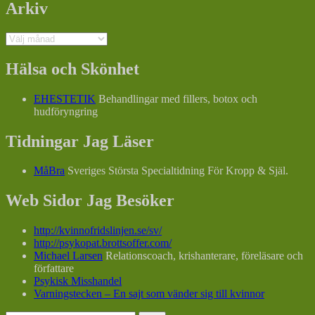
Arkiv
Arkiv
Hälsa och Skönhet
EHESTETIK
Behandlingar med fillers, botox och
hudföryngring
Tidningar Jag Läser
MåBra
Sveriges Största Specialtidning För Kropp & Själ.
Web Sidor Jag Besöker
http://kvinnofridslinjen.se/sv/
http://psykopat.brottsoffer.com/
Michael Larsen
Relationscoach, krishanterare, föreläsare och
författare
Psykisk Misshandel
Varningstecken – En sajt som vänder sig till kvinnor