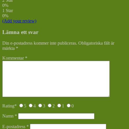
2 Star
0%
1 Star
0%
(Add your review)
Lämna ett svar
Din e-postadress kommer inte publiceras.
Obligatoriska fält är
märkta
*
Kommentar
*
Rating
*
5
4
3
2
1
0
Namn
*
E-postadress
*