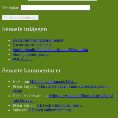
Webbplats
Senaste inläggen
Det tar tid men rättvisan segrar
Nu tar jag en liten paus…
Studio Smålit: Pia berättar för att hjälpa andra
Stora ljudboks priset…
POCKET…
Senaste kommentarer
Helén
om
HEJ och välkommen höst…
Precis Jag
om
#vibrytertystnaden Finns att beställa på min
blogg…
Helen Albertsson
om
#vibrytertystnaden Finns att beställa på
min blogg…
Precis Jag
om
HEJ och välkommen höst…
Stina
om
HEJ och välkommen höst…