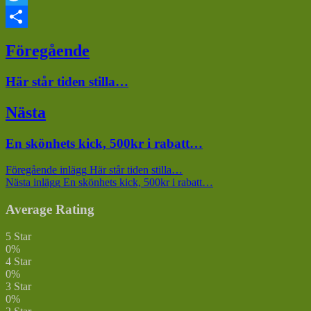
Twitter
Dela
Inläggsnavigering
Föregående
Föregående
Här står tiden stilla…
inlägg:
Nästa
Nästa
En skönhets kick, 500kr i rabatt…
inlägg:
Föregående inlägg
Här står tiden stilla…
Nästa inlägg
En skönhets kick, 500kr i rabatt…
Average Rating
5 Star
0%
4 Star
0%
3 Star
0%