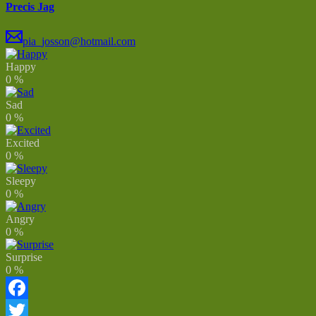
Precis Jag
pia_josson@hotmail.com
Happy
0
%
Sad
0
%
Excited
0
%
Sleepy
0
%
Angry
0
%
Surprise
0
%
Facebook