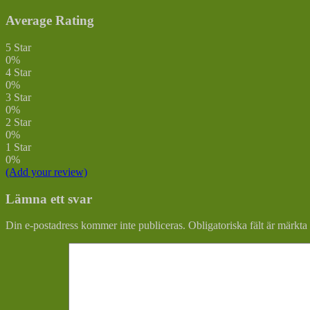
Average Rating
5 Star
0%
4 Star
0%
3 Star
0%
2 Star
0%
1 Star
0%
(Add your review)
Lämna ett svar
Din e-postadress kommer inte publiceras.
Obligatoriska fält är märkta