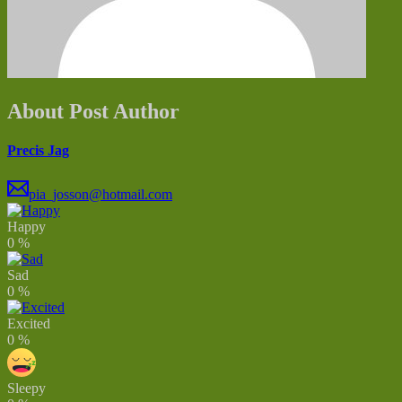
About Post Author
Precis Jag
pia_josson@hotmail.com
Happy
0
%
Sad
0
%
Excited
0
%
Sleepy