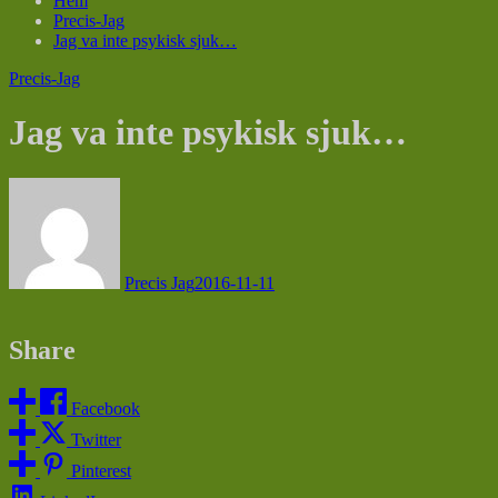
Hem
Precis-Jag
Jag va inte psykisk sjuk…
Precis-Jag
Jag va inte psykisk sjuk…
Precis Jag
2016-11-11
Share
Facebook
Twitter
Pinterest