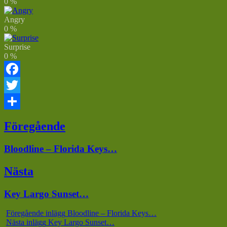
0
%
Angry
0
%
Surprise
0
%
Facebook
Twitter
Dela
Inläggsnavigering
Föregående
Föregående
Bloodline – Florida Keys…
inlägg:
Nästa
Nästa
Key Largo Sunset…
inlägg:
Föregående inlägg
Bloodline – Florida Keys…
Nästa inlägg
Key Largo Sunset…