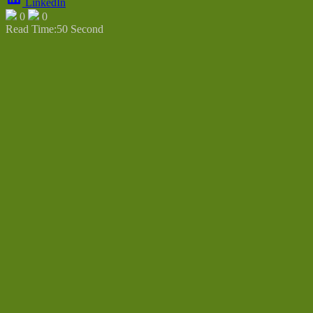
LinkedIn
0
0
Read Time:
50 Second