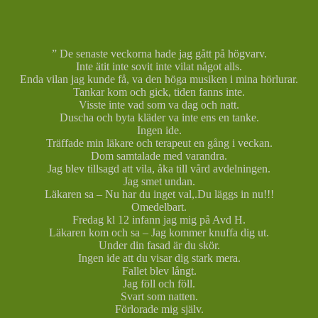
” De senaste veckorna hade jag gått på högvarv.
Inte ätit inte sovit inte vilat något alls.
Enda vilan jag kunde få, va den höga musiken i mina hörlurar.
Tankar kom och gick, tiden fanns inte.
Visste inte vad som va dag och natt.
Duscha och byta kläder va inte ens en tanke.
Ingen ide.
Träffade min läkare och terapeut en gång i veckan.
Dom samtalade med varandra.
Jag blev tillsagd att vila, åka till vård avdelningen.
Jag smet undan.
Läkaren sa – Nu har du inget val,.Du läggs in nu!!!
Omedelbart.
Fredag kl 12 infann jag mig på Avd H.
Läkaren kom och sa – Jag kommer knuffa dig ut.
Under din fasad är du skör.
Ingen ide att du visar dig stark mera.
Fallet blev långt.
Jag föll och föll.
Svart som natten.
Förlorade mig själv.