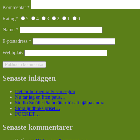
Kommentar
*
Rating
*
5
4
3
2
1
0
Namn
*
E-postadress
*
Webbplats
Senaste inläggen
Det tar tid men rättvisan segrar
Nu tar jag en liten paus…
Studio Smålit: Pia berättar för att hjälpa andra
Stora ljudboks priset…
POCKET…
Senaste kommentarer