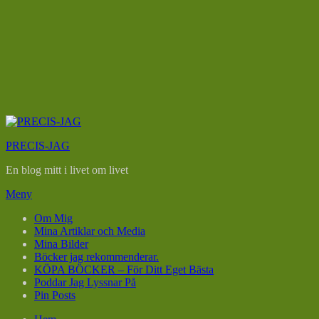
Hoppa
till
PRECIS-JAG
innehåll
En blog mitt i livet om livet
Meny
Om Mig
Mina Artiklar och Media
Mina Bilder
Böcker jag rekommenderar.
KÖPA BÖCKER – För Ditt Eget Bästa
Poddar Jag Lyssnar På
Pin Posts