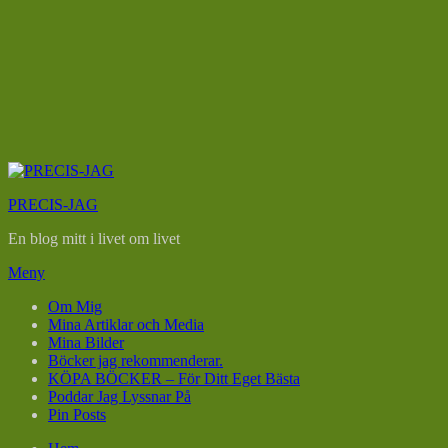
Hoppa
till
PRECIS-JAG
innehåll
En blog mitt i livet om livet
Meny
Om Mig
Mina Artiklar och Media
Mina Bilder
Böcker jag rekommenderar.
KÖPA BÖCKER – För Ditt Eget Bästa
Poddar Jag Lyssnar På
Pin Posts