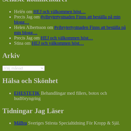
Helén
om
HEJ och välkommen höst…
Precis Jag
om
#vibrytertystnaden Finns att beställa på min
blogg…
Helen Albertsson
om
#vibrytertystnaden Finns att beställa på
min blogg…
Precis Jag
om
HEJ och välkommen höst…
Stina
om
HEJ och välkommen höst…
Arkiv
Arkiv
Hälsa och Skönhet
EHESTETIK
Behandlingar med fillers, botox och
hudföryngring
Tidningar Jag Läser
MåBra
Sveriges Största Specialtidning För Kropp & Själ.