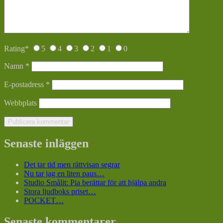
Rating
*
5
4
3
2
1
0
Namn
*
E-postadress
*
Webbplats
Senaste inläggen
Det tar tid men rättvisan segrar
Nu tar jag en liten paus…
Studio Smålit: Pia berättar för att hjälpa andra
Stora ljudboks priset…
POCKET…
Senaste kommentarer