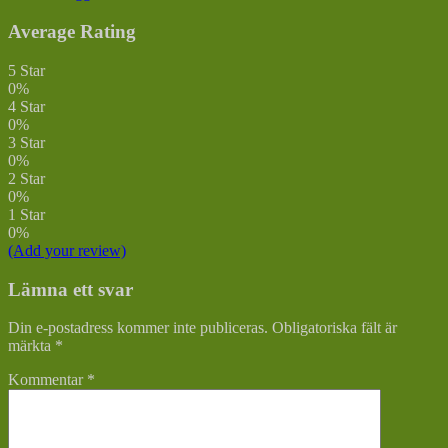
Average Rating
5 Star
0%
4 Star
0%
3 Star
0%
2 Star
0%
1 Star
0%
(Add your review)
Lämna ett svar
Din e-postadress kommer inte publiceras.
Obligatoriska fält är
märkta
*
Kommentar
*