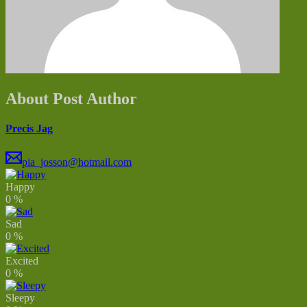
About Post Author
Precis Jag
pia_josson@hotmail.com
Happy
0
%
Sad
0
%
Excited
0
%
Sleepy