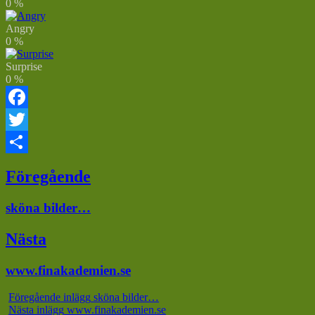
0
%
Angry
0
%
Surprise
0
%
Facebook
Twitter
Dela
Inläggsnavigering
Föregående
Föregående
sköna bilder…
inlägg:
Nästa
Nästa
www.finakademien.se
inlägg:
Föregående inlägg
sköna bilder…
Nästa inlägg
www.finakademien.se