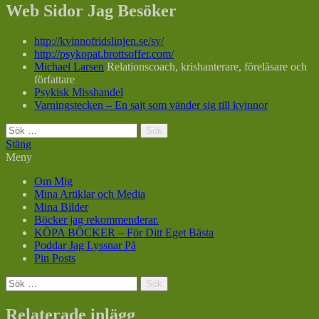
Web Sidor Jag Besöker
http://kvinnofridslinjen.se/sv/
http://psykopat.brottsoffer.com/
Michael Larsen
Relationscoach, krishanterare, föreläsare och
författare
Psykisk Misshandel
Varningstecken – En sajt som vänder sig till kvinnor
Sök
efter:
Stäng
Meny
Om Mig
Mina Artiklar och Media
Mina Bilder
Böcker jag rekommenderar.
KÖPA BÖCKER – För Ditt Eget Bästa
Poddar Jag Lyssnar På
Pin Posts
Sök
efter:
Relaterade inlägg