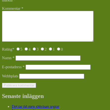
märkta
*
Kommentar
*
Rating
*
5
4
3
2
1
0
Namn
*
E-postadress
*
Webbplats
Senaste inläggen
Det tar tid men rättvisan segrar