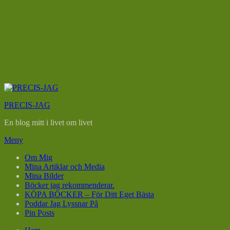
Hoppa
till
PRECIS-JAG
innehåll
En blog mitt i livet om livet
Meny
Om Mig
Mina Artiklar och Media
Mina Bilder
Böcker jag rekommenderar.
KÖPA BÖCKER – För Ditt Eget Bästa
Poddar Jag Lyssnar På
Pin Posts