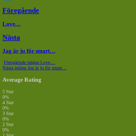
Dela
Inläggsnavigering
Föregående
Föregående
Love…
inlägg:
Nästa
Nästa
Jag är ju för smart…
inlägg:
Föregående inlägg
Love…
Nästa inlägg
Jag är ju för smart…
Average Rating
5 Star
0%
4 Star
0%
3 Star
0%
2 Star
0%
1 Star