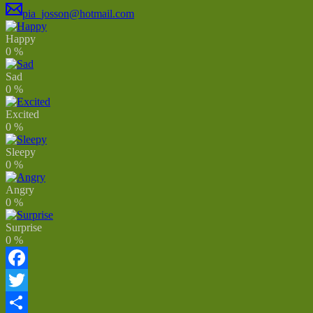
pia_josson@hotmail.com
Happy
0
%
Sad
0
%
Excited
0
%
Sleepy
0
%
Angry
0
%
Surprise
0
%
Facebook
Twitter