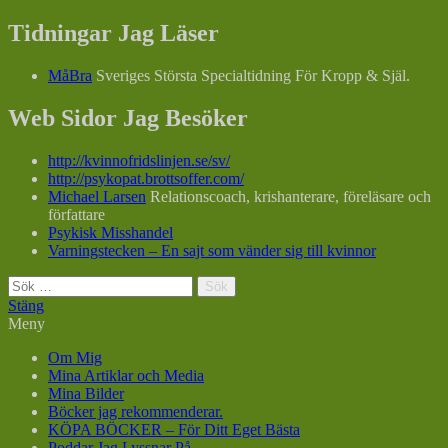
Tidningar Jag Läser
MåBra
Sveriges Största Specialtidning För Kropp & Själ.
Web Sidor Jag Besöker
http://kvinnofridslinjen.se/sv/
http://psykopat.brottsoffer.com/
Michael Larsen
Relationscoach, krishanterare, föreläsare och
författare
Psykisk Misshandel
Varningstecken – En sajt som vänder sig till kvinnor
Sök
efter:
Stäng
Meny
Om Mig
Mina Artiklar och Media
Mina Bilder
Böcker jag rekommenderar.
KÖPA BÖCKER – För Ditt Eget Bästa
Poddar Jag Lyssnar På