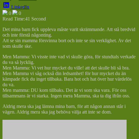
LinkedIn
0
0
Read Time:
41 Second
Det mina barn fick uppleva måste varit skrämmande. Att stå bredvid
och inte förstå någonting.
Att se sin mamma försvinna bort och inte se sin verklighet. Av det
som skulle ske.
Men Mamma: Vi visste inte vad vi skulle göra, för stundtals verkade
du va så lycklig.
Men Mamma: Vi vet hur mycket du ville! att det skulle bli så bra.
Men Mamma vi såg också din ledsamhet! för hur mycket du än
kämpade fick du inget tillbaka. Bara hot och hat över hur värdelös
du va.
Men mamma: DU kom tillbaks. Det är vi som ska vara. För oss
tillsammans är vi starka. Ingen mera Mamma, ska ta dig ifrån oss.
Aldrig mera ska jag lämna mina barn, för att någon annan står i
vägen. Aldrig mera ska jag behöva välja att inte se dom.