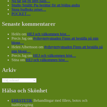
Nu tar jag en liten paus…
Studio Smålit: Pia berättar för att hjälpa andra
Stora ljudboks priset…
POCKET…
Senaste kommentarer
Helén
om
HEJ och välkommen höst…
Precis Jag
om
#vibrytertystnaden Finns att beställa på min
blogg…
Helen Albertsson
om
#vibrytertystnaden Finns att beställa på
min blogg…
Precis Jag
om
HEJ och välkommen höst…
Stina
om
HEJ och välkommen höst…
Arkiv
Arkiv
Hälsa och Skönhet
EHESTETIK
Behandlingar med fillers, botox och
hudföryngring