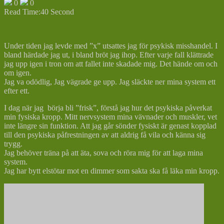
0
0
Read Time:
40 Second
Under tiden jag levde med ”x” utsattes jag för psykisk misshandel. I
bland härdade jag ut, i bland bröt jag ihop. Efter varje fall klättrade
jag upp igen i tron om att fallet inte skadade mig. Det hände om och
om igen.
Jag va odödlig, Jag vägrade ge upp. Jag släckte ner mina system ett
efter ett.
I dag när jag börja bli ”frisk”, förstå jag hur det psykiska påverkat
min fysiska kropp. Mitt nervsystem mina vävnader och muskler, vet
inte längre sin funktion. Att jag går sönder fysiskt är genast kopplad
till den psykiska påfrestningen av att aldrig få vila och känna sig
trygg.
Jag behöver träna på att äta, sova och röra mig för att laga mina
system.
Jag har bytt elstötar mot en dimmer som sakta ska få läka min kropp.