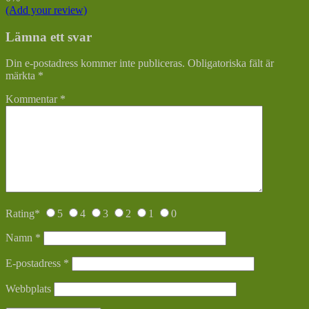
(Add your review)
Lämna ett svar
Din e-postadress kommer inte publiceras.
Obligatoriska fält är
märkta
*
Kommentar
*
Rating
*
5
4
3
2
1
0
Namn
*
E-postadress
*
Webbplats