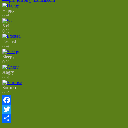
pia_josson@hotmail.com
Happy
0
%
Sad
0
%
Excited
0
%
Sleepy
0
%
Angry
0
%
Surprise
0
%
Facebook
Twitter
Dela