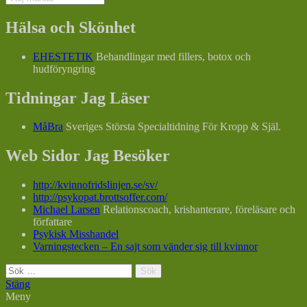
Hälsa och Skönhet
EHESTETIK
Behandlingar med fillers, botox och
hudföryngring
Tidningar Jag Läser
MåBra
Sveriges Största Specialtidning För Kropp & Själ.
Web Sidor Jag Besöker
http://kvinnofridslinjen.se/sv/
http://psykopat.brottsoffer.com/
Michael Larsen
Relationscoach, krishanterare, föreläsare och
författare
Psykisk Misshandel
Varningstecken – En sajt som vänder sig till kvinnor
Sök
efter:
Stäng
Meny