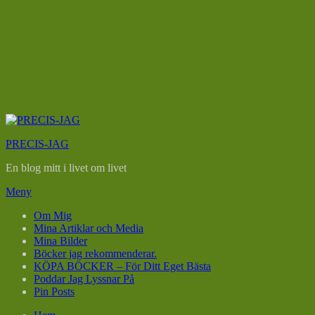
Hoppa
till
PRECIS-JAG
innehåll
En blog mitt i livet om livet
Meny
Om Mig
Mina Artiklar och Media
Mina Bilder
Böcker jag rekommenderar.
KÖPA BÖCKER – För Ditt Eget Bästa
Poddar Jag Lyssnar På
Pin Posts