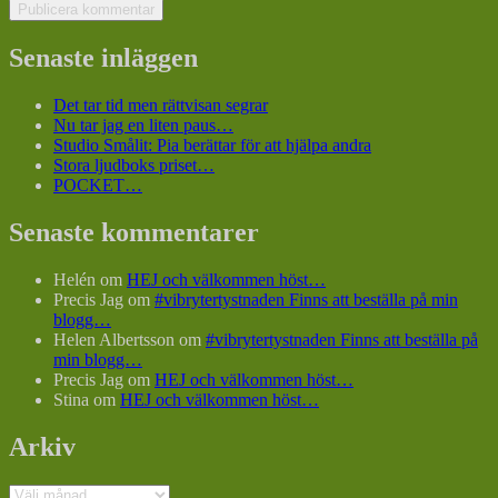
Senaste inläggen
Det tar tid men rättvisan segrar
Nu tar jag en liten paus…
Studio Smålit: Pia berättar för att hjälpa andra
Stora ljudboks priset…
POCKET…
Senaste kommentarer
Helén
om
HEJ och välkommen höst…
Precis Jag
om
#vibrytertystnaden Finns att beställa på min
blogg…
Helen Albertsson
om
#vibrytertystnaden Finns att beställa på
min blogg…
Precis Jag
om
HEJ och välkommen höst…
Stina
om
HEJ och välkommen höst…
Arkiv
Arkiv