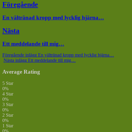
Inläggsnavigering
Föregående
Föregående
En vältränad kropp med lycklig hjärna…
inlägg:
Nästa
Nästa
Ett meddelande till mig…
inlägg:
Föregående inlägg
En vältränad kropp med lycklig hjärna…
Nästa inlägg
Ett meddelande till mig…
Average Rating
5 Star
0%
4 Star
0%
3 Star
0%
2 Star
0%
1 Star
0%