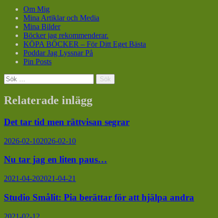
Om Mig
Mina Artiklar och Media
Mina Bilder
Böcker jag rekommenderar.
KÖPA BÖCKER – För Ditt Eget Bästa
Poddar Jag Lyssnar På
Pin Posts
Sök
efter:
Relaterade inlägg
Det tar tid men rättvisan segrar
2026-02-10
2026-02-10
Nu tar jag en liten paus…
2021-04-20
2021-04-21
Studio Smålit: Pia berättar för att hjälpa andra
2021-02-12