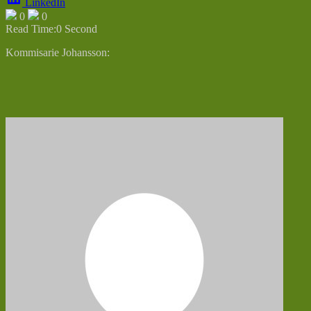
LinkedIn
0
0
Read Time:
0 Second
Kommisarie Johansson: