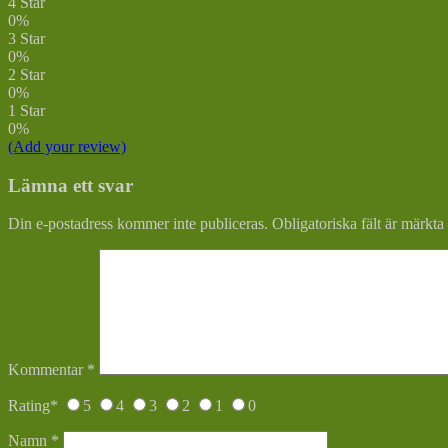
4 Star
0%
3 Star
0%
2 Star
0%
1 Star
0%
(Add your review)
Lämna ett svar
Din e-postadress kommer inte publiceras.
Obligatoriska fält är märkta
Kommentar
*
Rating
*
5
4
3
2
1
0
Namn
*