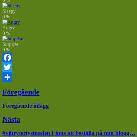
0
%
Sleepy
0
%
Angry
0
%
Surprise
0
%
Facebook
Twitter
Dela
Inläggsnavigering
Föregående
Föregående
Föregående inlägg
inlägg:
Nästa
Nästa
#vibrytertystnaden Finns att beställa på min blogg…