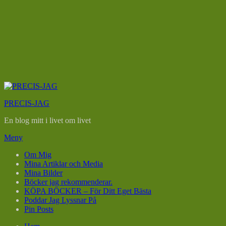
Hoppa
till
PRECIS-JAG
innehåll
En blog mitt i livet om livet
Meny
Om Mig
Mina Artiklar och Media
Mina Bilder
Böcker jag rekommenderar.
KÖPA BÖCKER – För Ditt Eget Bästa
Poddar Jag Lyssnar På
Pin Posts