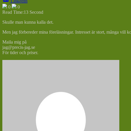
LinkedIn
0
0
Read Time:
13 Second
Skulle man kunna kalla det.
Men jag förbereder mina föreläsningar. Intresset är stort, många vill 
Maila mig på
jag@precis-jag.se
För tider och priser.