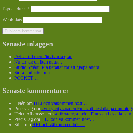
E-postadress
*
Webbplats
Senaste inläggen
Det tar tid men rättvisan segrar
Nu tar jag en liten paus…
Studio Smålit: Pia berättar för att hjälpa andra
Stora ljudboks priset…
POCKET…
Senaste kommentarer
Helén
om
HEJ och välkommen höst…
Precis Jag
om
#vibrytertystnaden Finns att beställa på min bl
Helen Albertsson
om
#vibrytertystnaden Finns att beställa på
Precis Jag
om
HEJ och välkommen höst…
Stina
om
HEJ och välkommen höst…