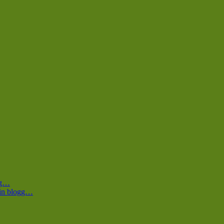
ogg…
 min blogg…