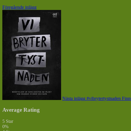
inlägg:
Föregående inlägg
Nästa inlägg
#vibrytertystnaden Finn
Average Rating
5 Star
0%