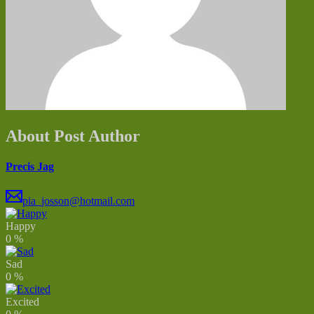
About Post Author
Precis Jag
pia_josson@hotmail.com
Happy
0
%
Sad
0
%
Excited