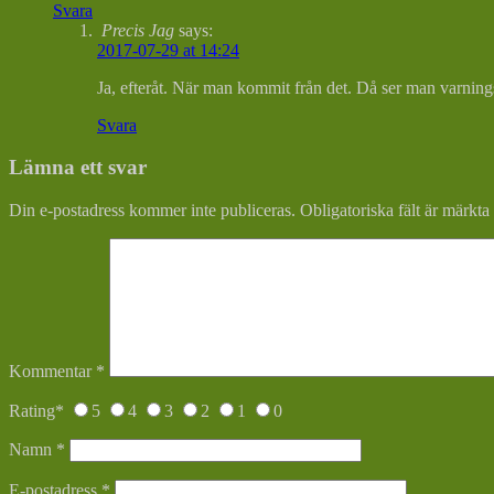
Svara
Precis Jag
says:
2017-07-29 at 14:24
Ja, efteråt. När man kommit från det. Då ser man varnin
Svara
Lämna ett svar
Din e-postadress kommer inte publiceras.
Obligatoriska fält är märkta
Kommentar
*
Rating
*
5
4
3
2
1
0
Namn
*
E-postadress
*