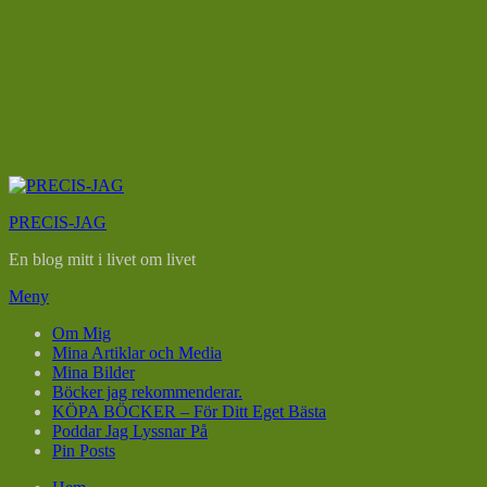
Hoppa
till
PRECIS-JAG
innehåll
En blog mitt i livet om livet
Meny
Om Mig
Mina Artiklar och Media
Mina Bilder
Böcker jag rekommenderar.
KÖPA BÖCKER – För Ditt Eget Bästa
Poddar Jag Lyssnar På
Pin Posts