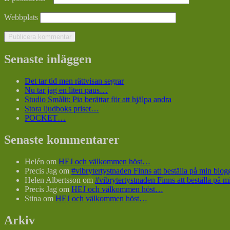
Webbplats
Senaste inläggen
Det tar tid men rättvisan segrar
Nu tar jag en liten paus…
Studio Smålit: Pia berättar för att hjälpa andra
Stora ljudboks priset…
POCKET…
Senaste kommentarer
Helén
om
HEJ och välkommen höst…
Precis Jag
om
#vibrytertystnaden Finns att beställa på min bl
Helen Albertsson
om
#vibrytertystnaden Finns att beställa på
Precis Jag
om
HEJ och välkommen höst…
Stina
om
HEJ och välkommen höst…
Arkiv