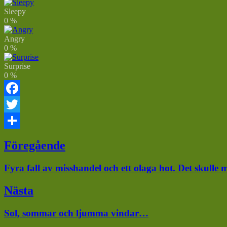
Sleepy
0
%
Angry
0
%
Surprise
0
%
Facebook
Twitter
Dela
Inläggsnavigering
Föregående
Föregående
Fyra fall av misshandel och ett olaga hot. Det skull
inlägg:
Nästa
Nästa
Sol, sommar och ljumma vindar…
inlägg: