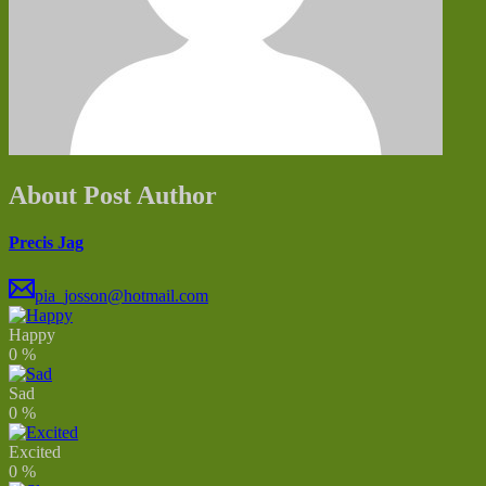
About Post Author
Precis Jag
pia_josson@hotmail.com
Happy
0
%
Sad
0
%
Excited
0
%