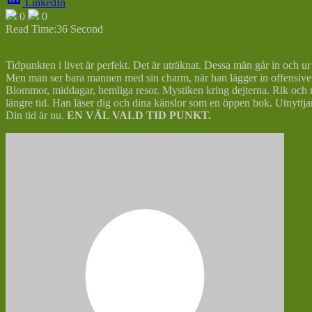
LinkedIn
0
0
Read Time:
36 Second
Tidpunkten i livet är perfekt. Det är uträknat. Dessa män går in och
Men man ser bara mannen med sin charm, när han lägger in offensive
Blommor, middagar, hemliga resor. Mystiken kring dejterna. Rik och mäk
längre tid. Han läser dig och dina känslor som en öppen bok. Utnyttjar va
Din tid är nu.
EN VÄL VALD TID PUNKT.