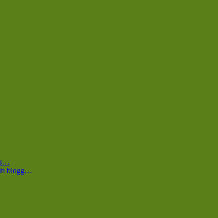
ogg…
 min blogg…