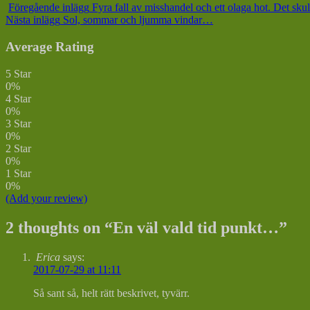
Föregående inlägg
Fyra fall av misshandel och ett olaga hot. Det s
Nästa inlägg
Sol, sommar och ljumma vindar…
Average Rating
5 Star
0%
4 Star
0%
3 Star
0%
2 Star
0%
1 Star
0%
(Add your review)
2 thoughts on “
En väl vald tid punkt…
”
Erica
says:
2017-07-29 at 11:11
Så sant så, helt rätt beskrivet, tyvärr.