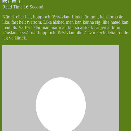
0
0
Read Time:
16 Second
Kärlek eller hat, hopp och förtvivlan, Linjen är tunn, känslorna är
lika, fast helt tvärtom. Lika älskad man kan känna sig, lika hatad kan
man bli. Varför hatar man, när man blir så älskad. Linjen är tunn
känslan är svår när hopp och förtvivlan blir så svår. Och detta trodde
jag va kärlek.