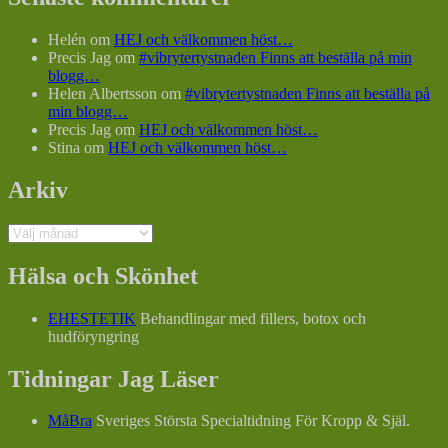
Helén
om
HEJ och välkommen höst…
Precis Jag
om
#vibrytertystnaden Finns att beställa på min
blogg…
Helen Albertsson
om
#vibrytertystnaden Finns att beställa på
min blogg…
Precis Jag
om
HEJ och välkommen höst…
Stina
om
HEJ och välkommen höst…
Arkiv
Arkiv
Hälsa och Skönhet
EHESTETIK
Behandlingar med fillers, botox och
hudföryngring
Tidningar Jag Läser
MåBra
Sveriges Största Specialtidning För Kropp & Själ.