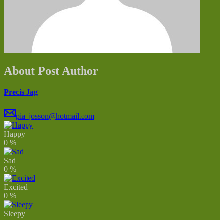
About Post Author
Precis Jag
pia_josson@hotmail.com
Happy
0
%
Sad
0
%
Excited
0
%
Sleepy