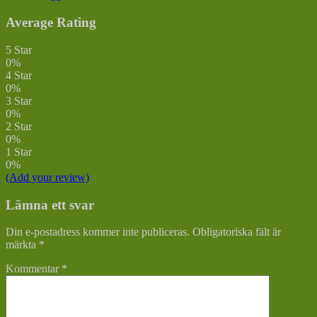
Average Rating
5 Star
0%
4 Star
0%
3 Star
0%
2 Star
0%
1 Star
0%
(Add your review)
Lämna ett svar
Din e-postadress kommer inte publiceras.
Obligatoriska fält är
märkta
*
Kommentar
*