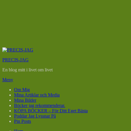
Hoppa
till
PRECIS-JAG
innehåll
En blog mitt i livet om livet
Meny
Om Mig
Mina Artiklar och Media
Mina Bilder
Böcker jag rekommenderar.
KÖPA BÖCKER – För Ditt Eget Bästa
Poddar Jag Lyssnar På
Pin Posts