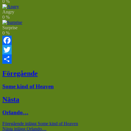
0
%
Angry
0
%
Surprise
0
%
Facebook
Twitter
Dela
Inläggsnavigering
Föregående
Föregående
Some kind of Heaven
inlägg:
Nästa
Nästa
Orlando…
inlägg:
Föregående inlägg
Some kind of Heaven
Nästa inlägg
Orlando…