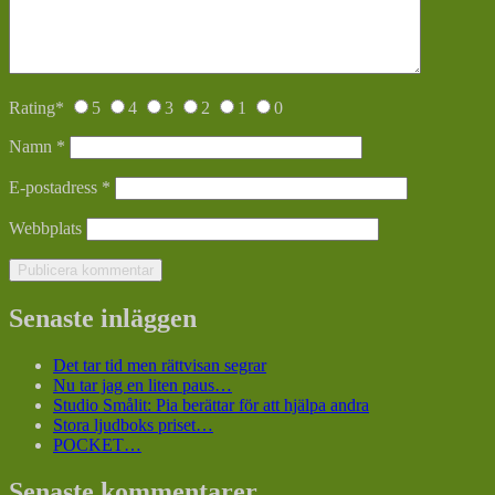
Rating
*
5
4
3
2
1
0
Namn
*
E-postadress
*
Webbplats
Senaste inläggen
Det tar tid men rättvisan segrar
Nu tar jag en liten paus…
Studio Smålit: Pia berättar för att hjälpa andra
Stora ljudboks priset…
POCKET…
Senaste kommentarer