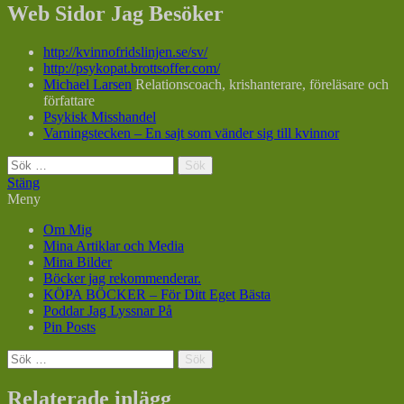
Web Sidor Jag Besöker
http://kvinnofridslinjen.se/sv/
http://psykopat.brottsoffer.com/
Michael Larsen
Relationscoach, krishanterare, föreläsare och
författare
Psykisk Misshandel
Varningstecken – En sajt som vänder sig till kvinnor
Sök
efter:
Stäng
Meny
Om Mig
Mina Artiklar och Media
Mina Bilder
Böcker jag rekommenderar.
KÖPA BÖCKER – För Ditt Eget Bästa
Poddar Jag Lyssnar På
Pin Posts
Sök
efter:
Relaterade inlägg