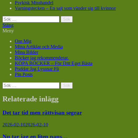
Psykisk Misshandel
Varningstecken – En sajt som vänder sig till kvinnor
Sök
efter:
Stäng
Meny
Om Mig
Mina Artiklar och Media
Mina Bilder
Böcker jag rekommenderar.
KÖPA BÖCKER – För Ditt Eget Bästa
Poddar Jag Lyssnar På
Pin Posts
Sök
efter:
Relaterade inlägg
Det tar tid men rättvisan segrar
2026-02-10
2026-02-10
Nu tar jag en liten paus…