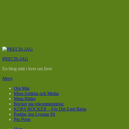
Hoppa
till
PRECIS-JAG
innehåll
En blog mitt i livet om livet
Meny
Om Mig
Mina Artiklar och Media
Mina Bilder
Böcker jag rekommenderar.
KÖPA BÖCKER – För Ditt Eget Bästa
Poddar Jag Lyssnar På
Pin Posts