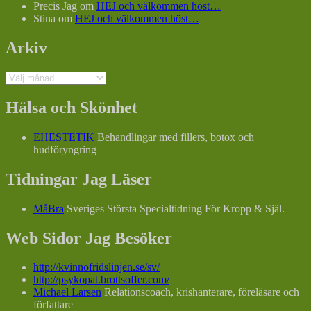
Precis Jag
om
HEJ och välkommen höst…
Stina
om
HEJ och välkommen höst…
Arkiv
Arkiv
Hälsa och Skönhet
EHESTETIK
Behandlingar med fillers, botox och
hudföryngring
Tidningar Jag Läser
MåBra
Sveriges Största Specialtidning För Kropp & Själ.
Web Sidor Jag Besöker
http://kvinnofridslinjen.se/sv/
http://psykopat.brottsoffer.com/
Michael Larsen
Relationscoach, krishanterare, föreläsare och
författare