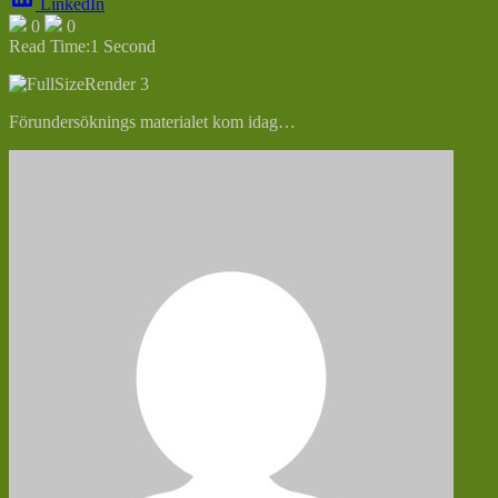
LinkedIn
0
0
Read Time:
1 Second
Förundersöknings materialet kom idag…