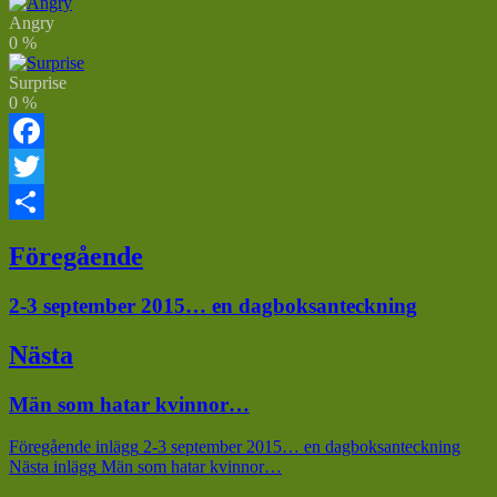
Angry
0
%
Surprise
0
%
Facebook
Twitter
Dela
Inläggsnavigering
Föregående
Föregående
2-3 september 2015… en dagboksanteckning
inlägg:
Nästa
Nästa
Män som hatar kvinnor…
inlägg:
Föregående inlägg
2-3 september 2015… en dagboksanteckning
Nästa inlägg
Män som hatar kvinnor…