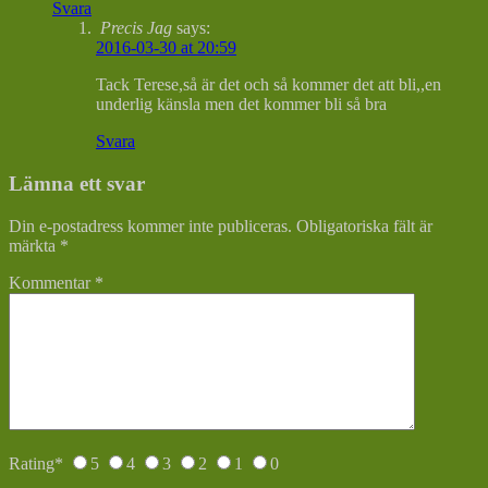
Svara
Precis Jag
says:
2016-03-30 at 20:59
Tack Terese,så är det och så kommer det att bli,,en
underlig känsla men det kommer bli så bra
Svara
Lämna ett svar
Din e-postadress kommer inte publiceras.
Obligatoriska fält är
märkta
*
Kommentar
*
Rating
*
5
4
3
2
1
0