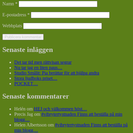
Namn
*
E-postadress
*
Webbplats
Senaste inläggen
Det tar tid men rättvisan segrar
Nu tar jag en liten paus…
Studio Smålit: Pia berättar för att hjälpa andra
Stora ljudboks priset…
POCKET…
Senaste kommentarer
Helén
om
HEJ och välkommen höst…
Precis Jag
om
#vibrytertystnaden Finns att beställa på min
blogg…
Helen Albertsson
om
#vibrytertystnaden Finns att beställa på
min blogg…