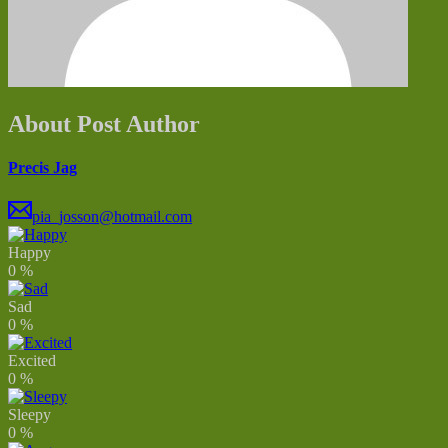
About Post Author
Precis Jag
pia_josson@hotmail.com
Happy
0
%
Sad
0
%
Excited
0
%
Sleepy
0
%