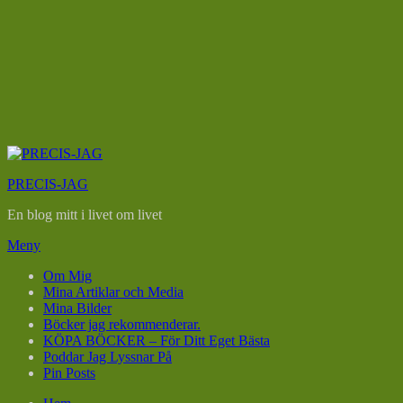
Hoppa
till
PRECIS-JAG
innehåll
En blog mitt i livet om livet
Meny
Om Mig
Mina Artiklar och Media
Mina Bilder
Böcker jag rekommenderar.
KÖPA BÖCKER – För Ditt Eget Bästa
Poddar Jag Lyssnar På
Pin Posts