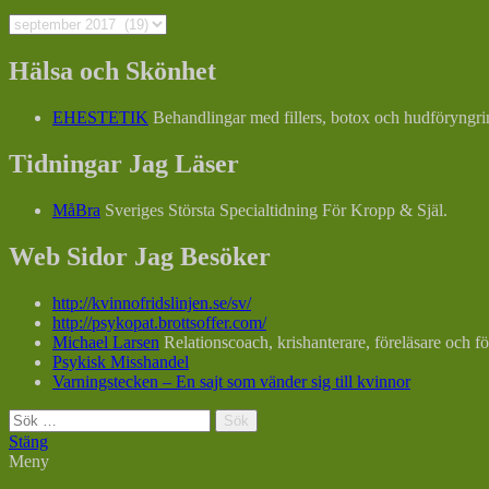
Arkiv
Hälsa och Skönhet
EHESTETIK
Behandlingar med fillers, botox och hudföryngri
Tidningar Jag Läser
MåBra
Sveriges Största Specialtidning För Kropp & Själ.
Web Sidor Jag Besöker
http://kvinnofridslinjen.se/sv/
http://psykopat.brottsoffer.com/
Michael Larsen
Relationscoach, krishanterare, föreläsare och fö
Psykisk Misshandel
Varningstecken – En sajt som vänder sig till kvinnor
Sök
efter:
Stäng
Meny