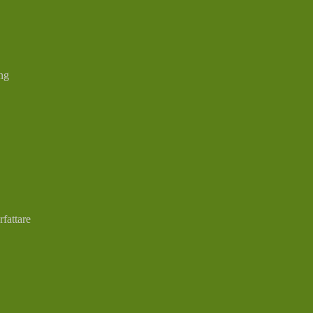
ng
rfattare