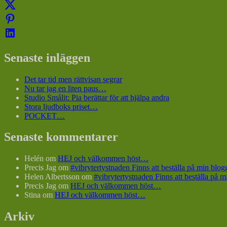
Senaste inläggen
Det tar tid men rättvisan segrar
Nu tar jag en liten paus…
Studio Smålit: Pia berättar för att hjälpa andra
Stora ljudboks priset…
POCKET…
Senaste kommentarer
Helén
om
HEJ och välkommen höst…
Precis Jag
om
#vibrytertystnaden Finns att beställa på min bl
Helen Albertsson
om
#vibrytertystnaden Finns att beställa på
Precis Jag
om
HEJ och välkommen höst…
Stina
om
HEJ och välkommen höst…
Arkiv