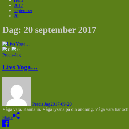
Hem
2017
september
20
Dag:
20 september 2017
0
0
Precis-Jag
Livs Yoga…
Precis Jag
2017-09-20
Våga vara. Känna in. Våga lyssna på din andning. Våga vara här och n
Share