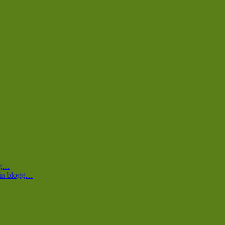
ogg…
 min blogg…